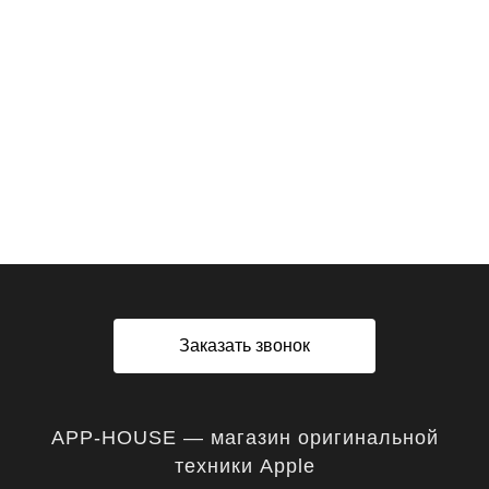
0 руб.
0 руб.
0 руб.
0 руб.
/ шт
/ шт
/ шт
/ шт
Заказать звонок
APP-HOUSE — магазин оригинальной
техники Apple