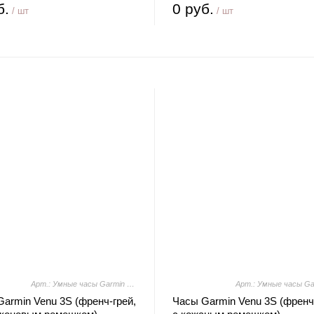
б.
0 руб.
/ шт
/ шт
Арт.: Умные часы Garmin Venu 3S (френч-грей, с силиконовым ремешком)
armin Venu 3S (френч-грей,
Часы Garmin Venu 3S (френч