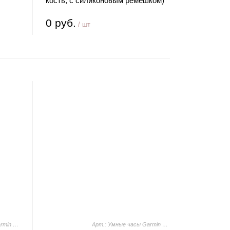
кость, с силиконовым ремешком)
0 руб.
/ шт
Арт.: Умные часы Garmin Venu 3S (розовый, с силиконовым ремешком)
Арт.: Умные часы Garmin Venu 3 (черный, с силиконовым ремешком)