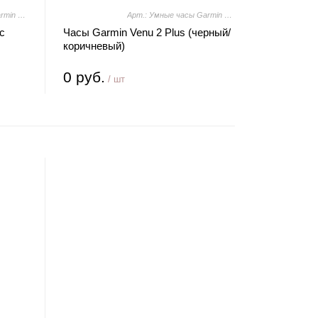
Арт.: Умные часы Garmin Venu 3 (белый, с силиконовым ремешком)
Арт.: Умные часы Garmin Venu 2 Plus (черный/коричневый)
с
Часы Garmin Venu 2 Plus (черный/
коричневый)
0 руб.
/ шт