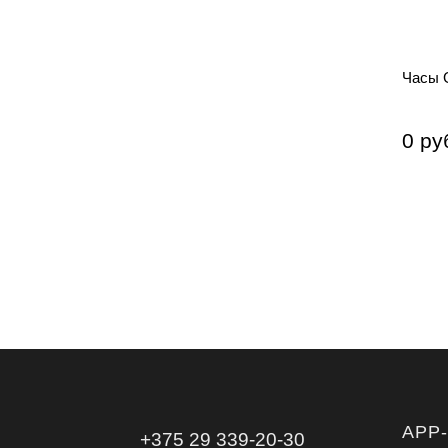
Часы G
0 ру
APP
+375 29 339-20-30