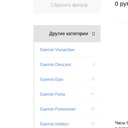
0 ру
Другие категории
Garmin Vivoactive
Garmin Descent
8
Garmin Epix
15
Garmin Fenix
47
Garmin Forerunner
32
Часы G
Garmin Instinct
32