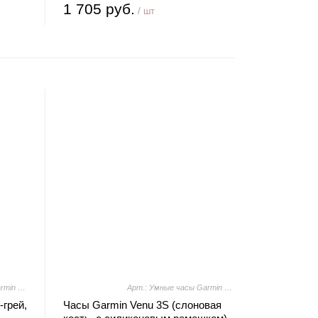
1 705 руб.
/ шт
Арт.: Умные часы Garmin Venu 3S (френч-грей, с кожаным ремешком)
Арт.: Умные часы Garmin Venu 3S (слоновая кость, с силиконовым ремешком)
-грей,
Часы Garmin Venu 3S (слоновая