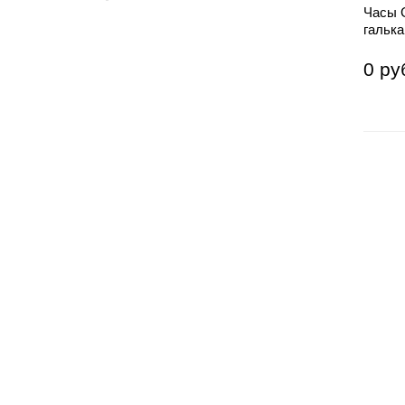
Часы G
гальк
0 ру