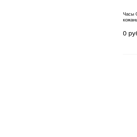
Часы G
кожан
0 ру