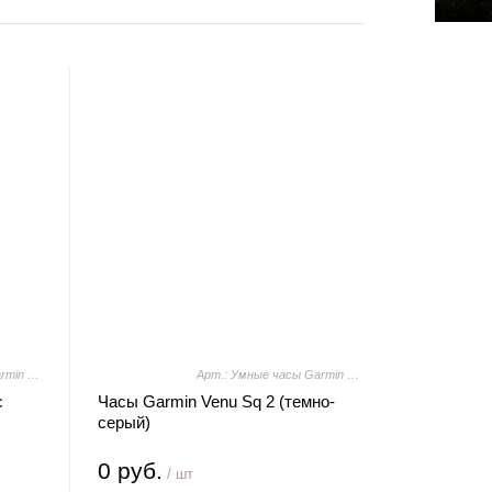
Арт.: Умные часы Garmin Venu Sq 2 Music Edition (французский серый)
Арт.: Умные часы Garmin Venu Sq 2 (темно-серый)
c
Часы Garmin Venu Sq 2 (темно-
серый)
0 руб.
/ шт