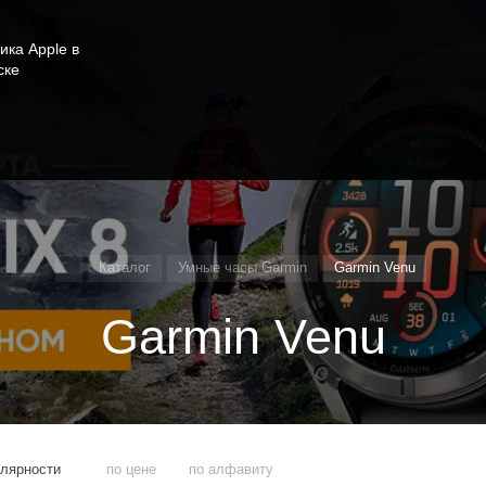
ика Apple в
ске
Каталог
Умные часы Garmin
Garmin Venu
Garmin Venu
улярности
по цене
по алфавиту