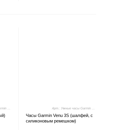
Арт.: Умные часы Garmin Venu Sq 2 (белый)
Арт.: Умные часы Garmin Venu 3S (шалфей, с силиконовым ремешком)
ый)
Часы Garmin Venu 3S (шалфей, с
силиконовым ремешком)