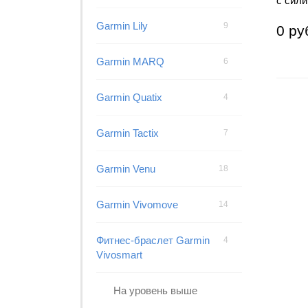
с сил
Garmin Lily
9
0 ру
Garmin MARQ
6
Garmin Quatix
4
Garmin Tactix
7
Garmin Venu
18
Garmin Vivomove
14
Фитнес-браслет Garmin
4
Vivosmart
На уровень выше