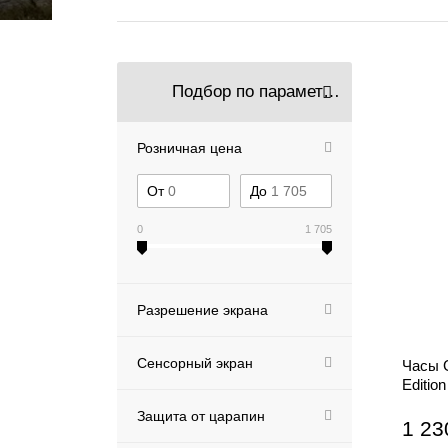
Подбор по параметрам
Розничная цена
От
До
0
1 705
Разрешение экрана
Сенсорный экран
Часы G
Editio
Защита от царапин
1 23