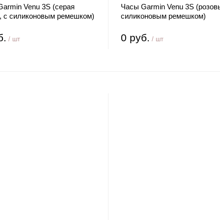
armin Venu 3S (серая
Часы Garmin Venu 3S (розовы
а, с силиконовым ремешком)
силиконовым ремешком)
б.
0 руб.
/ шт
/ шт