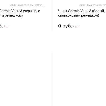
Арт.: Умные часы Garmin Venu 3 (черный, с кожаным ремешком)
armin Venu 3 (черный, с
Часы Garmin Venu 3 (белый, 
ым ремешком)
силиконовым ремешком)
б.
0 руб.
/ шт
/ шт