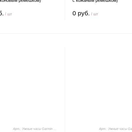
иконовым ремешком)
с кожаным ремешком)
б.
0 руб.
/ шт
/ шт
Арт.: Умные часы Garmin Venu 3S (серая галька, с силиконовым ремешком)