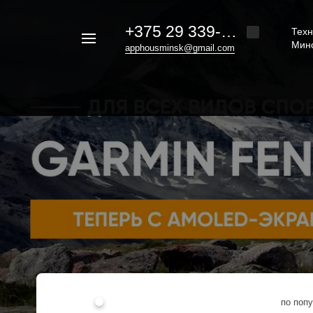
+375 29 339-20-30
Техн
Например,
Мин
apphousminsk@gmail.com
iphone
Найти
везде
16
по поп