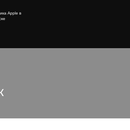
ика Apple в
ске
к