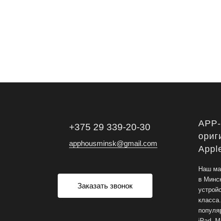
APP
+375 29 339-20-30
ориг
apphousminsk@gmail.com
Appl
Наш ма
в Минс
Заказать звонок
устрой
класса
популяр
iPad, M