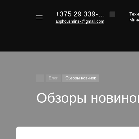
+375 29 339-20-30
Техн
Например,
Мин
apphousminsk@gmail.com
iphone
Найти
везде
16
Блог
Обзоры новинок
Обзоры новино