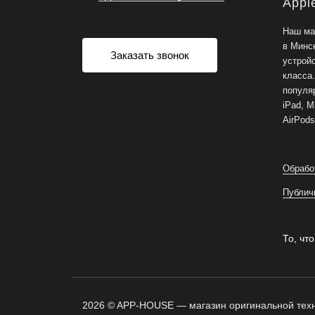
Appl
Наш ма
в Минс
Заказать звонок
устрой
класса
популяр
iPad, M
AirPods
Обрабо
Публич
То, что
2026 © APP-HOUSE — магазин оригинальной техн