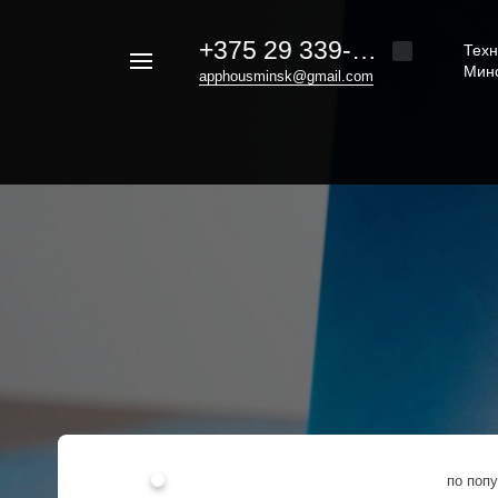
+375 29 339-20-30
Техн
Например,
Мин
apphousminsk@gmail.com
iphone
Найти
везде
16
по поп