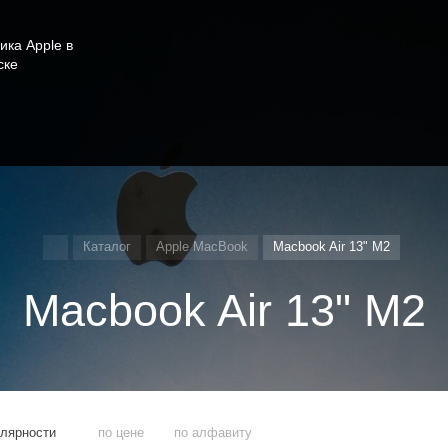
ика Apple в
ске
Каталог
Apple MacBook
Macbook Air 13" M2
Macbook Air 13" M2
улярности
по цене
по алфавиту