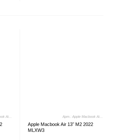
Арт.: Apple Macbook Air 13" M2 2022 MLXY3
Арт.: Apple Macbook Air 13" M2 2022 MLXW3
2
Apple Macbook Air 13" M2 2022
MLXW3