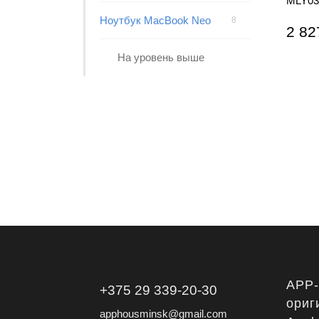
MLY03
Ноутбук MacBook Neo
8
2 82
На уровень выше
APP
+375 29 339-20-30
ориг
apphousminsk@gmail.com