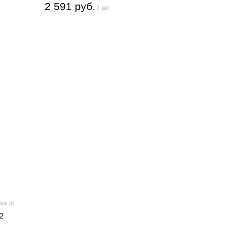
2 591 руб.
/ шт
Арт.: Apple Macbook Air 13" M2 2022 MLY13
2