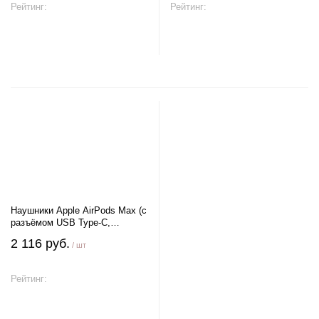
Рейтинг:
Рейтинг:
В корзину
В корзину
Наушники Apple AirPods Max (с
разъёмом USB Type-C,
звездный свет)
2 116 руб.
/ шт
Рейтинг:
В корзину