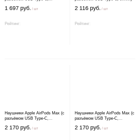
фиолетовый)
1 697 руб.
2 116 руб.
/ шт
/ шт
Рейтинг:
Рейтинг:
В корзину
В корзину
Наушники Apple AirPods Max (с
Наушники Apple AirPods Max (с
разъёмом USB Type-C,
разъёмом USB Type-C,
полуночный)
оранжевый)
2 170 руб.
2 170 руб.
/ шт
/ шт