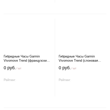
Гибридные Часы Garmin
Гибридные Часы Garmin
Vivomove Trend (французский
Vivomove Trend (слоновая
серый)
кость)
0 руб.
0 руб.
/ шт
/ шт
Рейтинг:
Рейтинг:
В корзину
В корзину