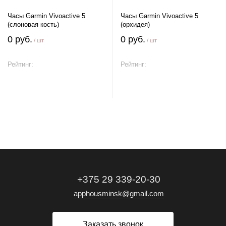
Часы Garmin Vivoactive 5
Часы Garmin Vivoactive 5
(слоновая кость)
(орхидея)
0 руб.
0 руб.
/ шт
/ шт
Рейтинг:
Рейтинг:
В корзину
В корзину
+375 29 339-20-30
apphousminsk@gmail.com
Заказать звонок