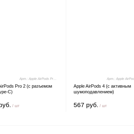
Арт.: Apple AirPods Pro 2 (с разъемом USB Type-C)
AirPods Pro 2 (с разъемом
Apple AirPods 4 (с активным
ype-C)
шумоподавлением)
руб.
567 руб.
/ шт
/ шт