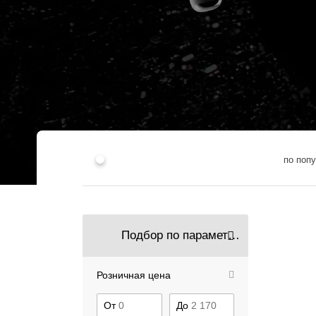
по поп
Подбор по параметрам
Розничная цена
От
До