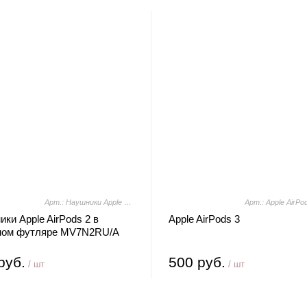
Арт.: Наушники Apple AirPods 2 в зарядном футляре MV7N2RU/A
Арт.: Apple AirPo
ки Apple AirPods 2 в
Apple AirPods 3
ном футляре MV7N2RU/A
руб.
500 руб.
/ шт
/ шт