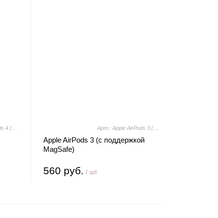
Арт.: Apple AirPods 4 (с активным шумоподавлением)
Арт.: Apple AirPods 3 (с поддержкой MagSafe)
Apple AirPods 3 (с поддержкой
MagSafe)
560 руб.
/ шт