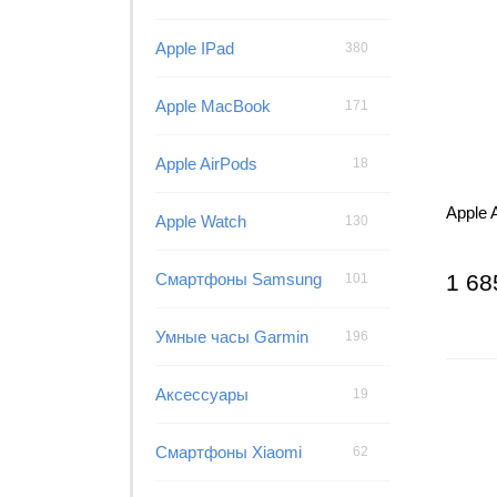
Apple IPad
380
Apple MacBook
171
Apple AirPods
18
Apple 
Apple Watch
130
Смартфоны Samsung
1 68
101
Умные часы Garmin
196
Аксессуары
19
Смартфоны Xiaomi
62