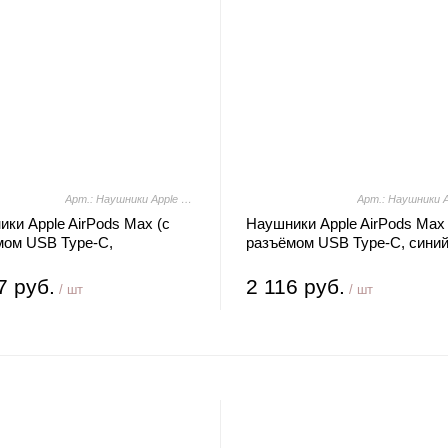
Арт.: Наушники Apple AirPods Max (с разъёмом USB Type-C, фиолетовый)
ки Apple AirPods Max (с
Наушники Apple AirPods Max 
мом USB Type-C,
разъёмом USB Type-C, синий
товый)
7 руб.
2 116 руб.
/ шт
/ шт