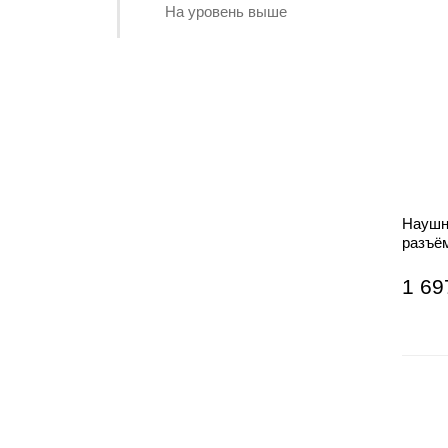
На уровень выше
Наушни
разъё
фиоле
1 69