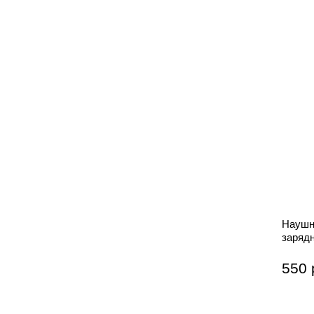
Наушни
заряд
550 