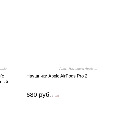
Арт.: Наушники Apple AirPods Max (с разъёмом USB Type-C, звездный свет)
Арт.: Наушники Apple AirPods Pro 2
(с
Наушники Apple AirPods Pro 2
дный
680 руб.
/ шт