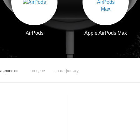
AirPods
Apple AirPods Max
улярности
по цене
по алфавиту