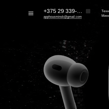
+375 29 339-20-30
Техн
Например,
Мин
apphousminsk@gmail.com
iphone
Найти
везде
16