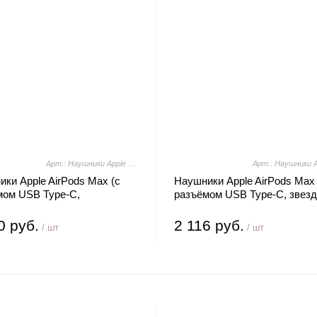
Арт.: Наушники Apple AirPods Max (с разъёмом USB Type-C, оранжевый)
ки Apple AirPods Max (с
Наушники Apple AirPods Max 
мом USB Type-C,
разъёмом USB Type-C, звез
евый)
свет)
0 руб.
2 116 руб.
/ шт
/ шт