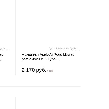
Арт.: Наушники Apple AirPods Max (с разъёмом USB Type-C, синий)
Арт.: Наушники Apple AirPods Max (с разъёмом USB Type-C, полуночный)
(с
Наушники Apple AirPods Max (с
)
разъёмом USB Type-C,
полуночный)
2 170 руб.
/ шт