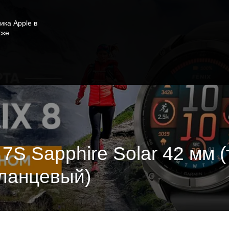
ика Apple в
ске
x
7S Sapphire Solar 42 мм 
сланцевый)