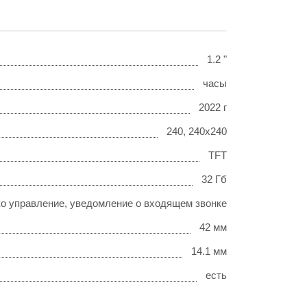
1.2 "
часы
2022 г
240, 240x240
TFT
32 Гб
ко управление, уведомление о входящем звонке
42 мм
14.1 мм
есть