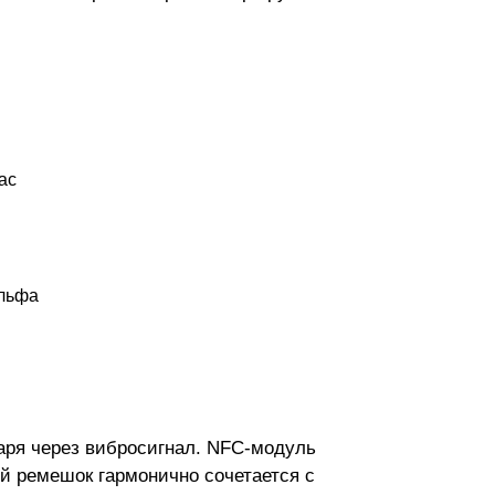
ас
ольфа
аря через вибросигнал. NFC-модуль
й ремешок гармонично сочетается с