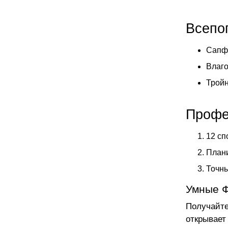
Всепо
Сапфи
Влаго
Тройн
Профе
12 сп
Плани
Точны
Умные 
Получайте
открывает