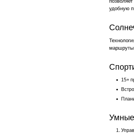
позволяет
удобную п
Солне
Технологи
маршруты,
Спорт
15+ п
Встро
Плани
Умные
Управ