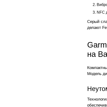
Вибр
NFC д
Серый сла
делают Fe
Garmi
на В
Компактны
Модель ди
Неуто
Технологи
обеспечив