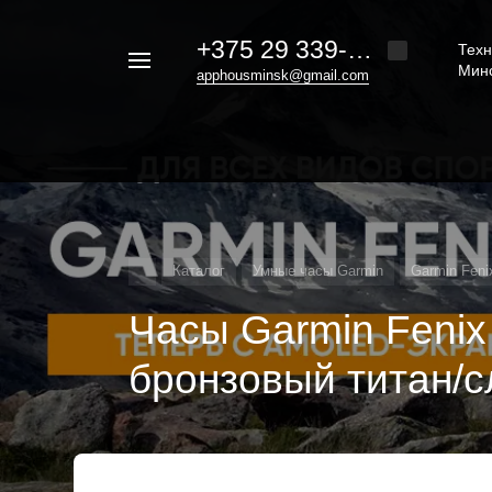
+375 29 339-20-30
Техн
Например,
Мин
apphousminsk@gmail.com
iphone
Найти
везде
16
Каталог
Умные часы Garmin
Garmin Feni
Часы Garmin Fenix 
бронзовый титан/