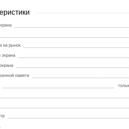
еристики
экрана
а на рынок
 экрана
 экрана
оенной памяти
толь
тр
е