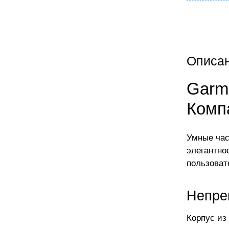
Описа
Garmi
Комп
Умные час
элегантно
пользоват
Непре
Корпус из