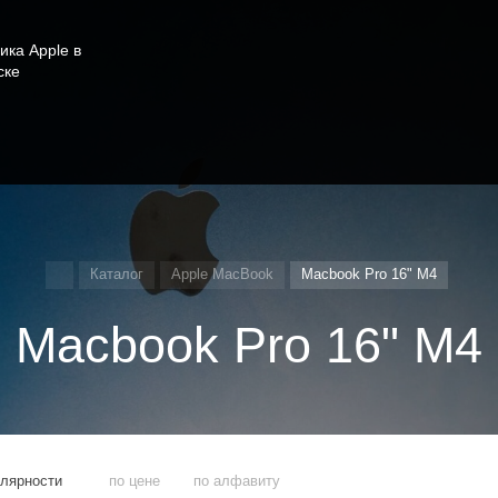
ика Apple в
ске
Каталог
Apple MacBook
Macbook Pro 16" M4
Macbook Pro 16" M4
улярности
по цене
по алфавиту