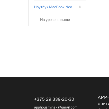
Ноутбук MacBook Neo
8
На уровень выше
APP
+375 29 339-20-30
ориг
apphousminsk@gmail.com