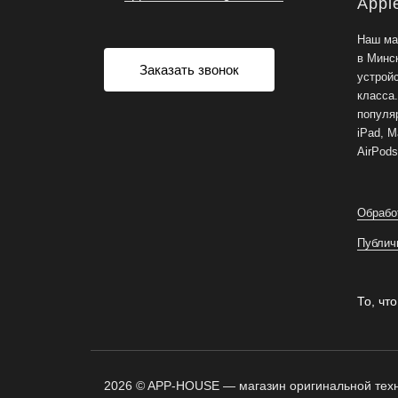
Appl
Наш ма
в Минс
Заказать звонок
устрой
класса
популяр
iPad, M
AirPods
Обрабо
Публич
То, что
2026 © APP-HOUSE — магазин оригинальной техн