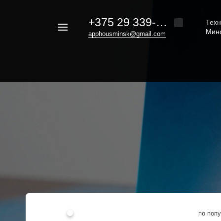
+375 29 339-20-30
Техн
Например,
Мин
apphousminsk@gmail.com
iphone
Найти
везде
16
по поп