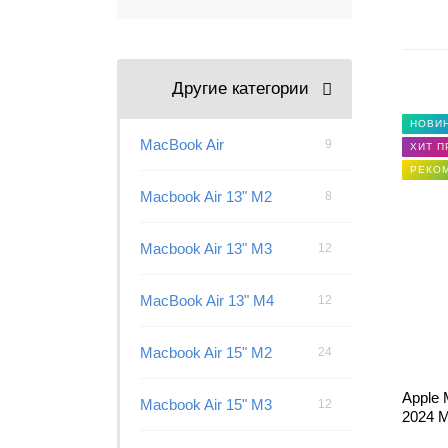
Другие категории
НОВИ
MacBook Air
9
ХИТ 
РЕКО
Macbook Air 13" M2
8
Macbook Air 13" M3
12
MacBook Air 13" M4
12
Macbook Air 15" M2
24
Apple 
Macbook Air 15" M3
12
2024 