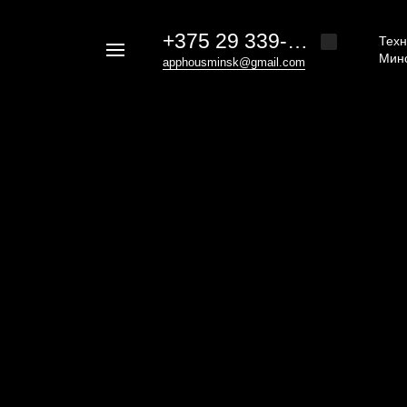
+375 29 339-20-30
Техн
Например,
Мин
apphousminsk@gmail.com
iphone
Найти
везде
16