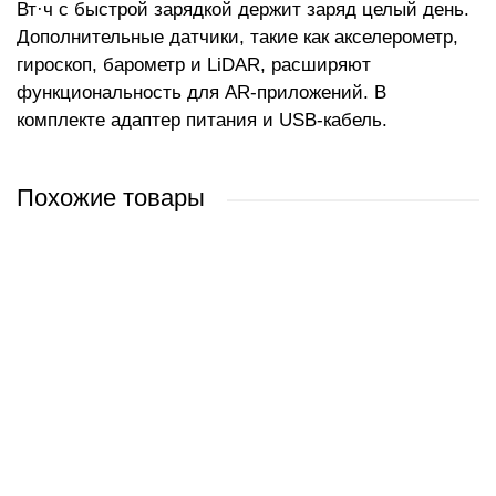
Вт·ч с быстрой зарядкой держит заряд целый день.
Дополнительные датчики, такие как акселерометр,
гироскоп, барометр и LiDAR, расширяют
функциональность для AR-приложений. В
комплекте адаптер питания и USB-кабель.
Похожие товары
Apple iPad Air 11_ 2026 5G 256GB (голубой)
Apple iPad Air 11" 2025 256GB (серый космос)
Apple iPad Air 11" 2024 256GB (звездный)
Apple iPad Air 13" 2024 128GB (фиолетовый)
0 руб.
2 206 руб.
1 968 руб.
0 руб.
/ шт
/ шт
/ шт
/ шт