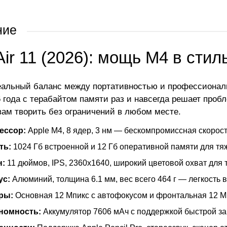
ние
Air 11 (2026): мощь M4 в сти
альный баланс между портативностью и профессионал
26 года с терабайтом памяти раз и навсегда решает проб
вам творить без ограничений в любом месте.
ессор:
Apple M4, 8 ядер, 3 нм — бескомпромиссная скорос
ть:
1024 Гб встроенной и 12 Гб оперативной памяти для тя
н:
11 дюймов, IPS, 2360x1640, широкий цветовой охват для 
ус:
Алюминий, толщина 6.1 мм, вес всего 464 г — легкость в
ры:
Основная 12 Мпикс с автофокусом и фронтальная 12 М
номность:
Аккумулятор 7606 мАч с поддержкой быстрой зар