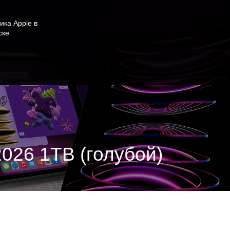
ика Apple в
ске
 2026 1TB (голубой)