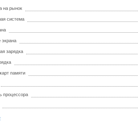
а на рынок
ая система
ана
 экрана
ая зарядка
рядка
карт памяти
ь процессора
е