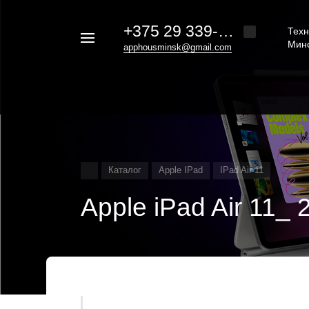
+375 29 339-20-30
Техн
Например,
Мин
apphousminsk@gmail.com
iphone
Найти
везде
16
Каталог
Apple IPad
IPad Air 11
Apple iPad Air 11_