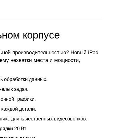
льном корпусе
ьной производительностью? Новый iPad
лему нехватки места и мощности,
ть обработки данных.
желых задач.
точной графики.
 каждой детали.
пикс для качественных видеозвонков.
ядки 20 Вт.