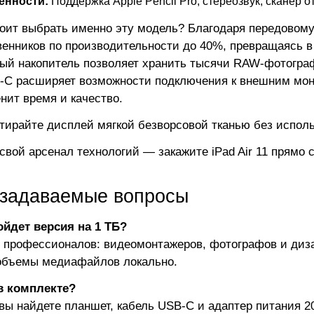
енности:
Поддержка Apple Pencil Pro, стереозвук, сканер о
оит выбрать именно эту модель? Благодаря передовому
енников по производительности до 40%, превращаясь 
ый накопитель позволяет хранить тысячи RAW-фотографи
-C расширяет возможности подключения к внешним мон
енит время и качество.
ирайте дисплей мягкой безворсовой тканью без испол
свой арсенал технологий — закажите iPad Air 11 прямо 
 задаваемые вопросы
йдет версия на 1 ТБ?
 профессионалов: видеомонтажеров, фотографов и диза
объемы медиафайлов локально.
в комплекте?
 вы найдете планшет, кабель USB-C и адаптер питания 2