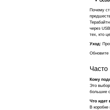
Особ
Почему ст
предшеств
Терабайтн
через USB
тех, кто ц
Уход:
Прот
Обновите 
Часто
Кому подо
Это выбор
большие 
Что идет 
В коробке