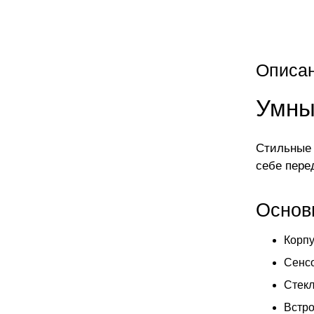
Описа
Умные
Стильные 
себе пере
Основ
Корпу
Сенсо
Стекл
Встро