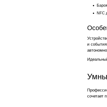
Баром
NFC д
Особе
Устройств
и события
автономно
Идеальный
Умные
Профессио
сочетает 