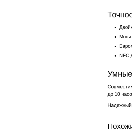
Точно
Двой
Монит
Баром
NFC д
Умные
Совместим
до 10 час
Надежный 
Похож