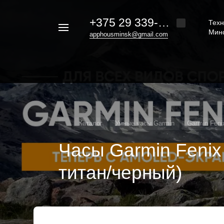
+375 29 339-20-30
Техн
Например,
Мин
apphousminsk@gmail.com
iphone
Найти
везде
16
Каталог
Умные часы Garmin
Garmin Feni
Часы Garmin Fenix 
титан/черный)