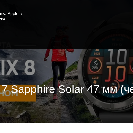
ика Apple в
ске
x
7 Sapphire Solar 47 мм (