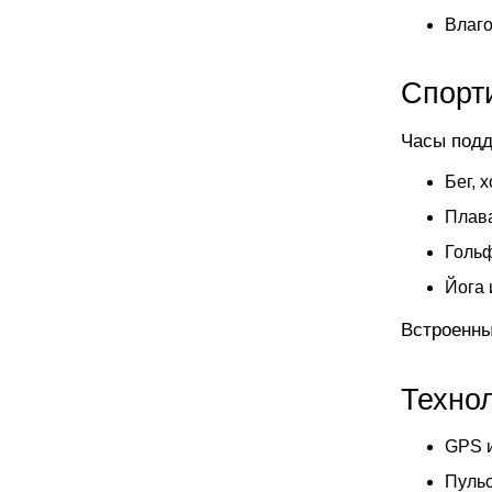
Влаго
Спорт
Часы подд
Бег, 
Плава
Гольф
Йога 
Встроенны
Техно
GPS 
Пульс