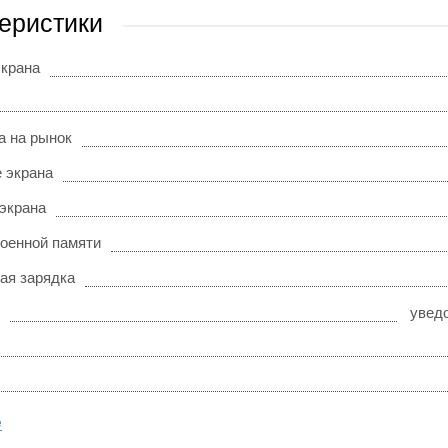
еристики
экрана
а на рынок
 экрана
 экрана
оенной памяти
ая зарядка
увед
е