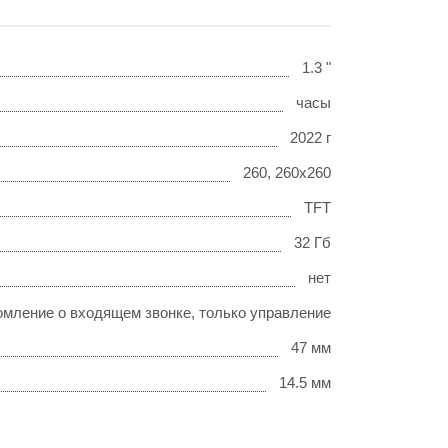
1.3 "
часы
2022 г
260, 260x260
TFT
32 Гб
нет
омление о входящем звонке, только управление
47 мм
14.5 мм