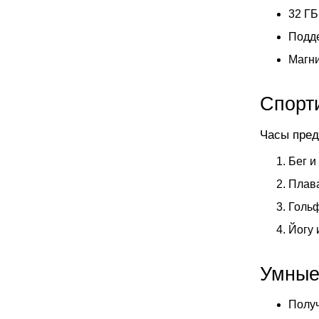
32 ГБ
Подде
Магни
Спорт
Часы пред
Бег и
Плава
Гольф
Йогу 
Умные
Получ