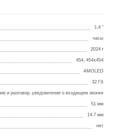
1.4 "
часы
2024 г
454, 454x454
AMOLED
32 Гб
ие и разговор, уведомление о входящем звонке
51 мм
14.7 мм
нет