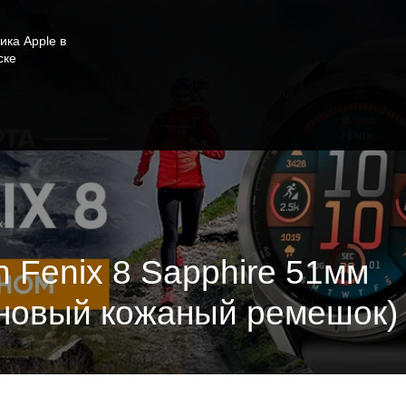
ика Apple в
ске
x
 Fenix 8 Sapphire 51мм
ановый кожаный ремешок)