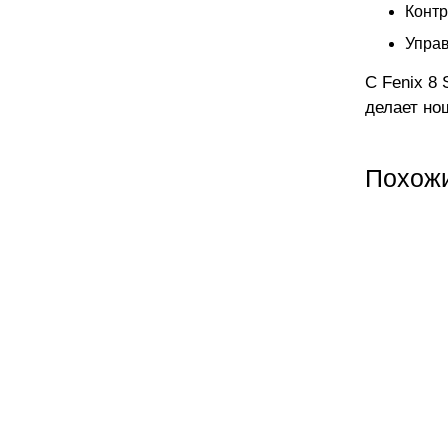
Контр
Управ
С Fenix 8 
делает но
Похож