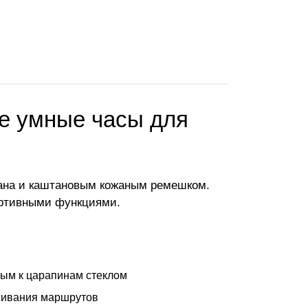
ые умные часы для
итана и каштановым кожаным ремешком.
ортивными функциями.
вым к царапинам стеклом
еживания маршрутов