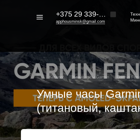
+375 29 339-20-30
Техн
Например,
Мин
apphousminsk@gmail.com
iphone
Найти
везде
16
Каталог
Умные часы Garmin
Garmin Feni
Умные часы Garmin
(титановый, кашт