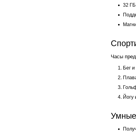
32 ГБ
Подде
Магни
Спорт
Часы пред
Бег и
Плава
Гольф
Йогу 
Умные
Получ