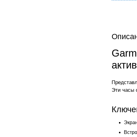
Описа
Garmi
акти
Представл
Эти часы 
Ключе
Экран
Встро