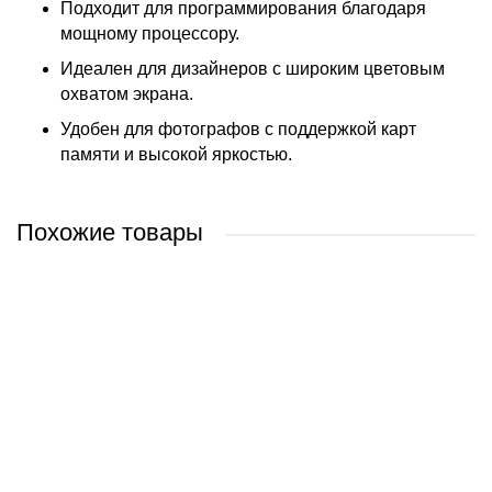
Подходит для программирования благодаря
мощному процессору.
Идеален для дизайнеров с широким цветовым
охватом экрана.
Удобен для фотографов с поддержкой карт
памяти и высокой яркостью.
Похожие товары
Apple Macbook Pro 16.2" M3 Pro 2023 MRW63
Apple Macbook Pro 16.2" M3 Max 2023 MUW63
Apple Macbook Pro 16.2" M3 Pro 2023 MRW43
Apple Macbook Pro 16.2" M3 Max 2023 MUW73
9 300 руб.
14 300 руб.
7 880 руб.
14 300 руб.