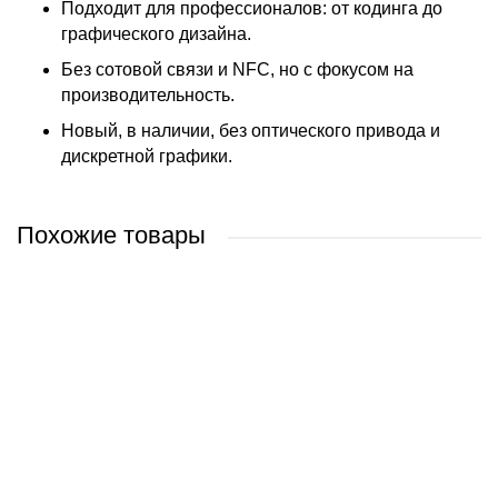
Подходит для профессионалов: от кодинга до
графического дизайна.
Без сотовой связи и NFC, но с фокусом на
производительность.
Новый, в наличии, без оптического привода и
дискретной графики.
Похожие товары
Apple Macbook Pro 16.2" M3 Pro 2023 MRW23
Apple Macbook Pro 16.2" M3 Max 2023 MUW63
Apple Macbook Pro 16.2" M3 Max 2023 MRW33
Apple Macbook Pro 16.2" M3 Pro 2023 MRW13
9 300 руб.
14 300 руб.
10 900 руб.
7 880 руб.