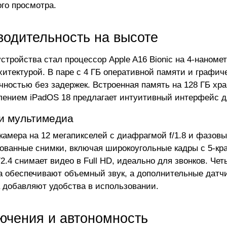
го просмотра.
водительность на высоте
стройства стал процессор Apple A16 Bionic на 4-наноме
хитектурой. В паре с 4 ГБ оперативной памяти и графич
чностью без задержек. Встроенная память на 128 ГБ хр
лением iPadOS 18 предлагает интуитивный интерфейс д
и мультимедиа
камера на 12 мегапикселей с диафрагмой f/1.8 и фазов
ованные снимки, включая широкоугольные кадры с 5-к
f/2.4 снимает видео в Full HD, идеально для звонков. Ч
 обеспечивают объемный звук, а дополнительные датчик
 добавляют удобства в использовании.
ючения и автономность