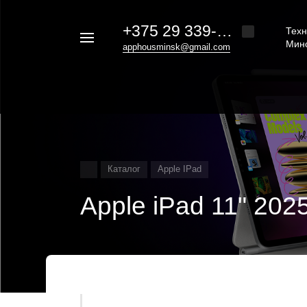
+375 29 339-20-30
Техн
Например,
Мин
apphousminsk@gmail.com
iphone
Найти
везде
16
Каталог
Apple IPad
Apple iPad 11" 20