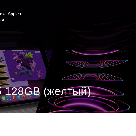
ика Apple в
ске
25 128GB (желтый)