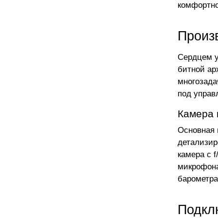
комфортно
Произ
Сердцем у
битной ар
многозада
под управ
Камера 
Основная 
детализир
камера с 
микрофона
барометра
Подкл