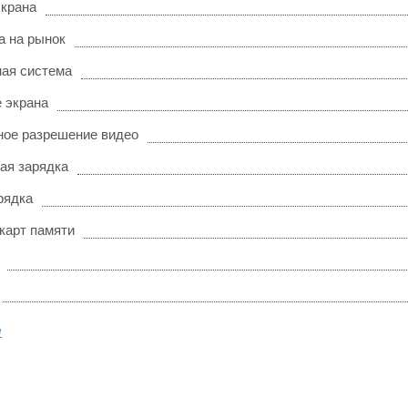
экрана
а на рынок
ая система
 экрана
ое разрешение видео
ая зарядка
рядка
карт памяти
е