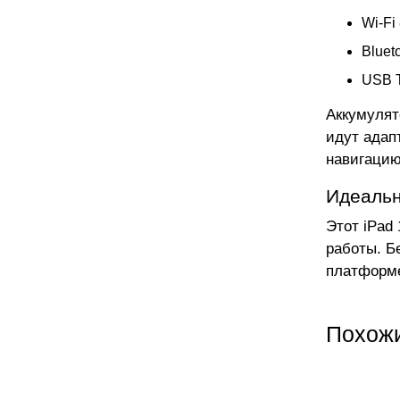
Wi-Fi
Bluet
USB T
Аккумулят
идут адап
навигацию
Идеальн
Этот iPad
работы. Б
платформе
Похож