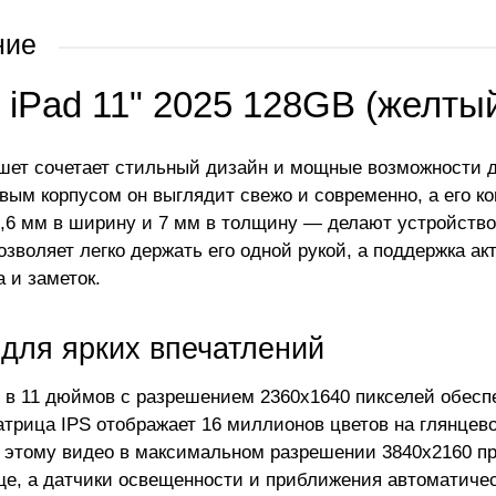
ние
 iPad 11" 2025 128GB (желты
шет сочетает стильный дизайн и мощные возможности 
ым корпусом он выглядит свежо и современно, а его ко
8,6 мм в ширину и 7 мм в толщину — делают устройство
озволяет легко держать его одной рукой, а поддержка ак
 и заметок.
 для ярких впечатлений
 в 11 дюймов с разрешением 2360x1640 пикселей обеспе
Матрица IPS отображает 16 миллионов цветов на глянцев
 этому видео в максимальном разрешении 3840x2160 при
е, а датчики освещенности и приближения автоматичес