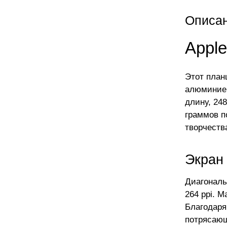
Описа
Apple
Этот план
алюминиев
длину, 24
граммов п
творчества
Экран
Диагональ
264 ppi. 
Благодаря
потрясающ