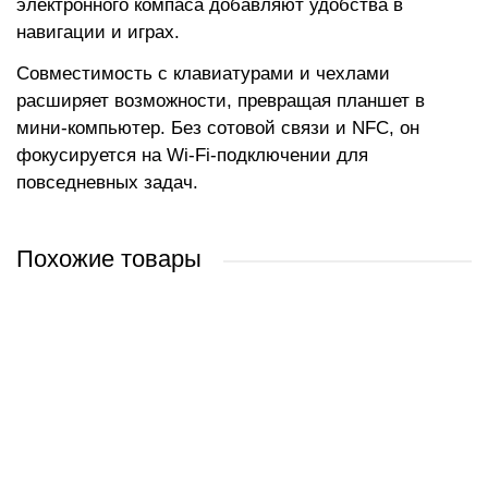
электронного компаса добавляют удобства в
навигации и играх.
Совместимость с клавиатурами и чехлами
расширяет возможности, превращая планшет в
мини-компьютер. Без сотовой связи и NFC, он
фокусируется на Wi-Fi-подключении для
повседневных задач.
Похожие товары
Apple iPad mini 2021 256GB MK7X3 (фиолетовый)
Apple iPad mini 2021 64GB MK7R3 (фиолетовый)
Apple iPad mini 2021 64GB 5G MK8E3 (фиолетовый)
Apple iPad mini 2021 64GB 5G MLX43 (розовый)