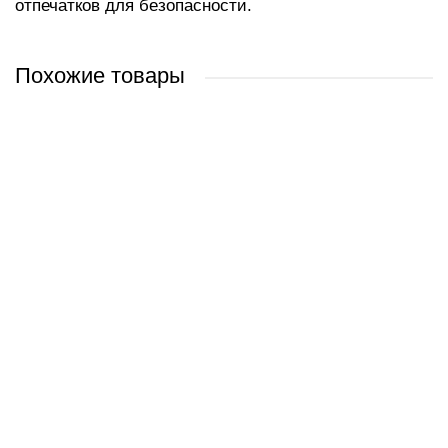
отпечатков для безопасности.
Похожие товары
Apple iPad Air 11_ 2026 5G 128GB (звездный свет)
Apple iPad Air 11" 2024 1TB (фиолетовый)
Apple iPad Pro 11" 2022 5G 2TB (серый космос)
Apple iPad mini 2024 5G 512GB (фиолетовый)
0 руб.
0 руб.
0 руб.
0 руб.
/ шт
/ шт
/ шт
/ шт