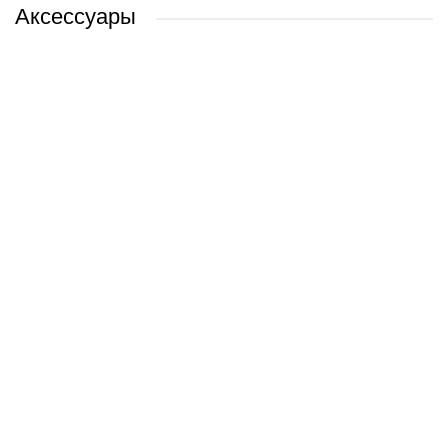
Аксессуары
Apple iPad Air 13_ 2026 5G 128GB (звездный свет)
Apple iPad Air 2022 5G 64GB (розовый)
Apple iPad Air 2022 64GB (фиолетовый)
Apple iPad Air 11" 2024 5G 128GB (звездный)
0 руб.
0 руб.
0 руб.
0 руб.
/ шт
/ шт
/ шт
/ шт