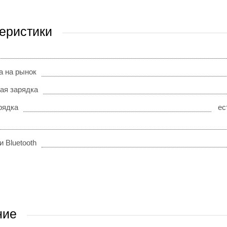
еристики
а на рынок
ая зарядка
рядка
ес
 Bluetooth
ние