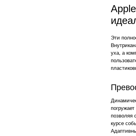
Apple
идеа
Эти полно
Внутрикан
уха, а ко
пользоват
пластиков
Прево
Динамичес
погружает
позволяя 
курсе соб
Адаптивны