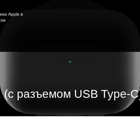
ика Apple в
ске
2 (с разъемом USB Type-C