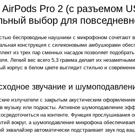
 AirPods Pro 2 (с разъемом U
льный выбор для повседневн
стью беспроводные наушники с микрофоном сочетают в 
альная конструкция с силиконовыми амбушюрами обес
мплект из трех пар сменных насадок позволяет подобрат
еля. Легкий вес всего 5,3 грамма делает их незаметным
ый корпус в белом цвете выглядит стильно и современн
сходное звучание и шумоподавлен
кие излучатели с закрытым акустическим оформлением
 в музыку или подкасты. Активное шумоподавление эфф
сосредоточиться на контенте. Функция прослушивания о
ытий вокруг, а шумоподавление микрофона обеспечивает
й эквалайзер автоматически подстраивает звук под ва