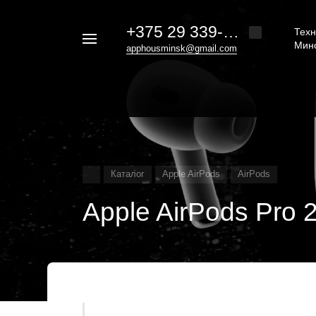
+375 29 339-20-30
Техн
Например,
Мин
apphousminsk@gmail.com
iphone
Найти
везде
16
Каталог
Apple AirPods
AirPods
Apple AirPods Pro 