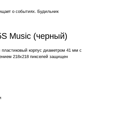
вещает о событиях. Будильник
5S Music (черный)
й пластиковый корпус диаметром 41 мм с
шением 218x218 пикселей защищен
и