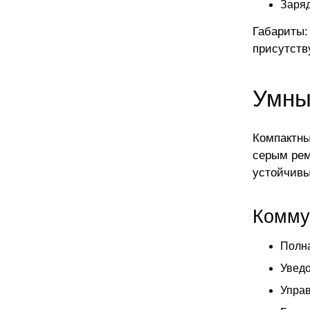
Заряд
Габариты:
присутств
Умны
Компактны
серым рем
устойчивы
Комму
Полна
Уведо
Управ