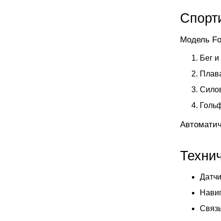
Спорт
Модель Fo
Бег и
Плава
Силов
Гольф
Автоматич
Техни
Датчи
Нави
Связь