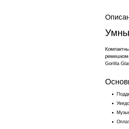
Описа
Умны
Компактны
ремешком.
Gorilla Gl
Основ
Подде
Уведо
Музык
Оплат