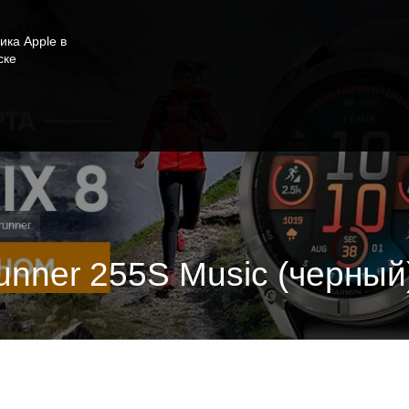
ика Apple в
ске
runner
unner 255S Music (черный