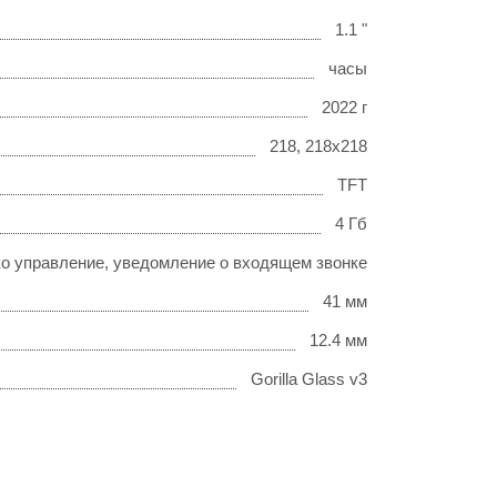
1.1 "
часы
2022 г
218, 218x218
TFT
4 Гб
ко управление, уведомление о входящем звонке
41 мм
12.4 мм
Gorilla Glass v3