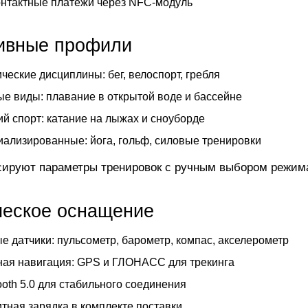
нтактные платежи через NFC-модуль
ивные профили
ческие дисциплины: бег, велоспорт, гребля
е виды: плавание в открытой воде и бассейне
й спорт: катание на лыжах и сноуборде
ализированные: йога, гольф, силовые тренировки
ируют параметры тренировок с ручным выбором режим
ческое оснащение
е датчики: пульсометр, барометр, компас, акселерометр
ая навигация: GPS и ГЛОНАСС для трекинга
ooth 5.0 для стабильного соединения
тная зарядка в комплекте поставки