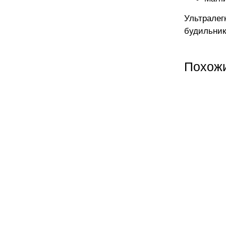
Ультралег
будильник
Похож