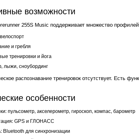
ивные возможности
rerunner 255S Music поддерживает множество профилей
 велоспорт
ние и гребля
ые тренировки и йога
, лыжи, сноубординг
еское распознавание тренировок отсутствует. Есть фун
ческие особенности
ки: пульсометр, акселерометр, гироскоп, компас, барометр
гация: GPS и ГЛОНАСС
: Bluetooth для синхронизации