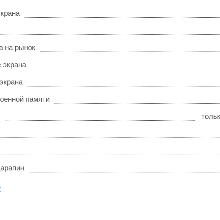
экрана
а на рынок
 экрана
 экрана
оенной памяти
толь
царапин
е