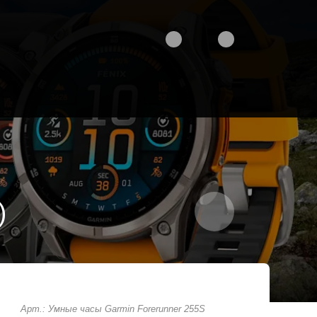
)
Арт.: Умные часы Garmin Forerunner 255S