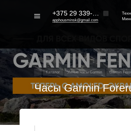
+375 29 339-20-30
Техн
Например,
Мин
apphousminsk@gmail.com
iphone
Найти
везде
16
Каталог
Умные часы Garmin
Garmin Fore
Часы Garmin Forer