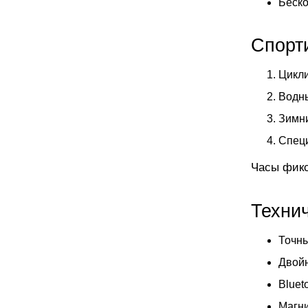
Беско
Спорт
Цикли
Водны
Зимни
Специ
Часы фикс
Техни
Точны
Двойн
Bluet
Магни