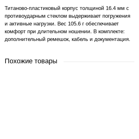
Титаново-пластиковый корпус толщиной 16.4 мм с
противоударным стеклом выдерживает погружения
и активные нагрузки. Вес 105.6 г обеспечивает
комфорт при длительном ношении. В комплекте:
дополнительный ремешок, кабель и документация.
Похожие товары
Часы Garmin Descent Mk3i 43 мм (бронзово-серый титан, с серым
Часы Garmin Descent Mk3i 43 мм (карбоново-серый титан, с
Часы Garmin Descent Mk3i 51 мм (карбоново-серый титан, с
Часы Garmin Descent G1 (серый)
силиконовым ремешком)
черным силиконовым ремешком)
черным титановым браслетом)
0 руб.
0 руб.
5 110 руб.
0 руб.
/ шт
/ шт
/ шт
/ шт