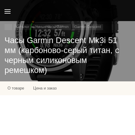
Каталог
Умные часы Garmin
Garmin Descent
Часы Garmin Descent Mk3i 51
мм (карбоново-серый титан, с
черным силиконовым
ремешком)
О товаре
Цена и заказ