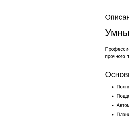
Описа
Умны
Профессио
прочного 
Основ
Полн
Подде
Автом
Плани