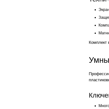
Экран
Защищ
Компа
Магни
Комплект 
Умны
Профессио
пластиков
Ключе
Мног