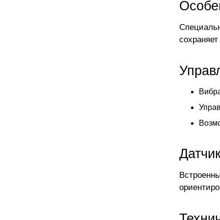
Особе
Специальн
сохраняет
Управ
Вибр
Управ
Возмо
Датчи
Встроенны
ориентиро
Техни