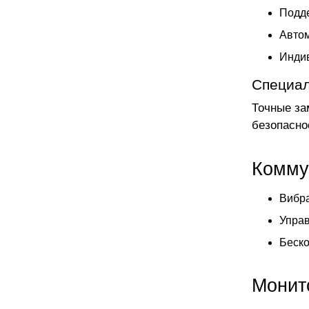
Подде
Автом
Инди
Специал
Точные за
безопасно
Комму
Вибр
Управ
Беско
Монит