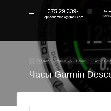
+375 29 339-20-30
Техн
Например,
Мин
apphousminsk@gmail.com
iphone
Найти
везде
16
Каталог
Умные часы Garmin
Garmin Desc
Часы Garmin Desce