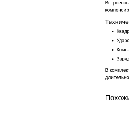
Встроенны
компенсир
Техниче
Квадр
Ударо
Компа
Заряд
В комплек
длительно
Похож