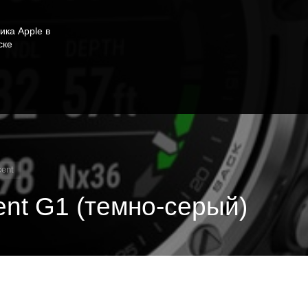
ика Apple в
ске
ent
nt G1 (темно-серый)