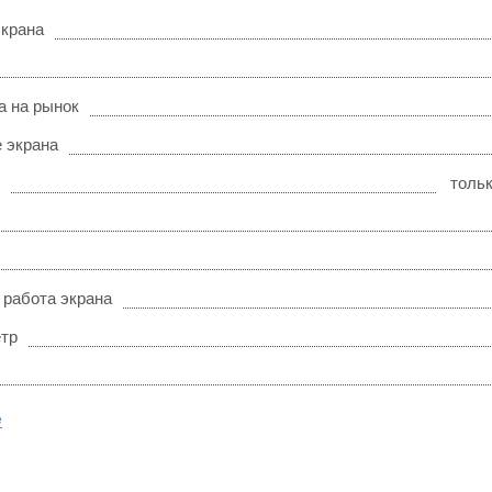
экрана
а на рынок
 экрана
толь
 работа экрана
тр
е