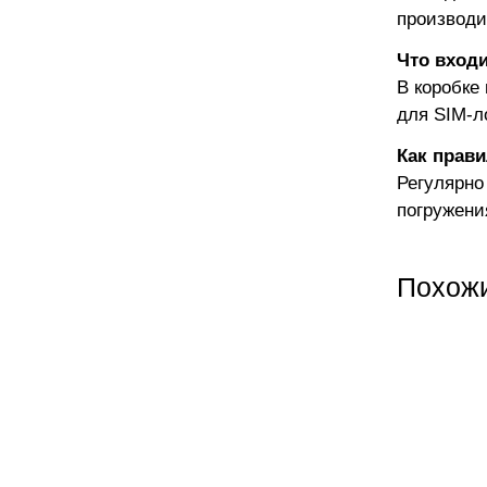
производи
Что вход
В коробке
для SIM-л
Как прави
Регулярно
погружени
Похож