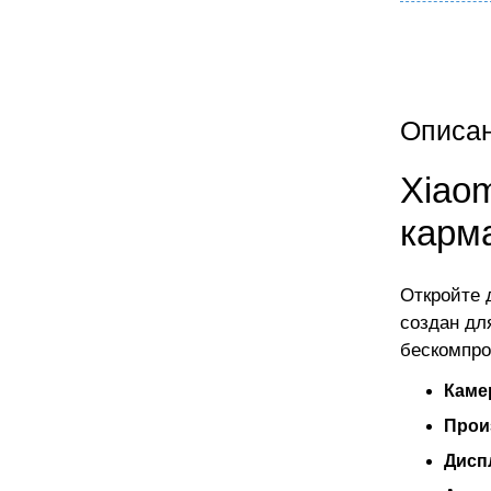
Описа
Xiaom
карм
Откройте 
создан дл
бескомпро
Каме
Прои
Дисп