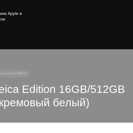
ика Apple в
ске
ra Leica Edition
eica Edition 16GB/512GB
(кремовый белый)