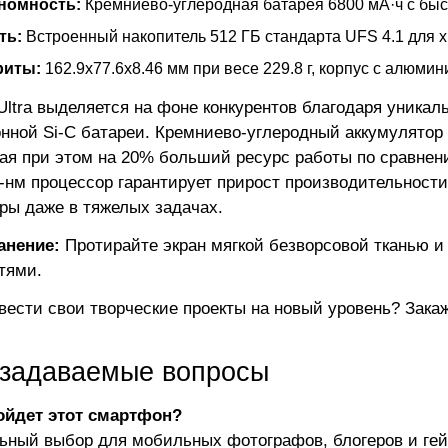
номность:
Кремниево-углеродная батарея 6800 мА·ч с быст
ть:
Встроенный накопитель 512 ГБ стандарта UFS 4.1 для 
риты:
162.9x77.6x8.46 мм при весе 229.8 г, корпус с алюми
 Ultra выделяется на фоне конкурентов благодаря уникал
нной Si-C батареи. Кремниево-углеродный аккумулятор з
ая при этом на 20% больший ресурс работы по сравнени
нм процессор гарантирует прирост производительност
ры даже в тяжелых задачах.
анение:
Протирайте экран мягкой безворсовой тканью и
тями.
вести свои творческие проекты на новый уровень? Закажи
 задаваемые вопросы
ойдет этот смартфон?
ьный выбор для мобильных фотографов, блогеров и гей