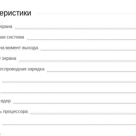
еристики
экрана
ая система
на момент выхода
 экрана
еспроводная зарядка
 ядер
ь процессора
е