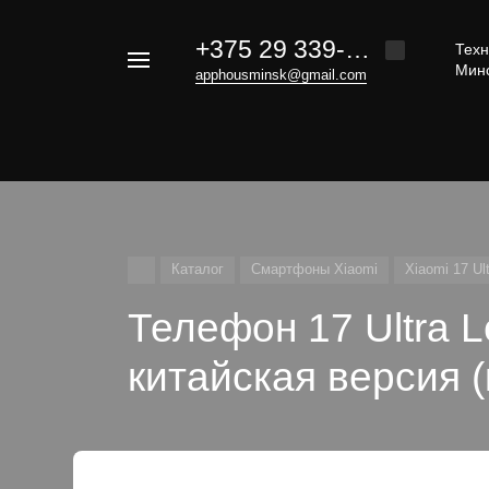
+375 29 339-20-30
Техн
Например,
Мин
apphousminsk@gmail.com
iphone
Найти
везде
16
Каталог
Смартфоны Xiaomi
Xiaomi 17 Ult
Телефон 17 Ultra L
китайская версия 