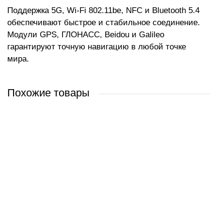
Поддержка 5G, Wi-Fi 802.11be, NFC и Bluetooth 5.4
обеспечивают быстрое и стабильное соединение.
Модули GPS, ГЛОНАСС, Beidou и Galileo
гарантируют точную навигацию в любой точке
мира.
Похожие товары
Смартфон Xiaomi 17 Pro 12GB/512GB китайская версия (черный)
Смартфон Xiaomi 17 Pro 12GB/512GB китайская версия
Смартфон Xiaomi 17 Pro 12GB/256GB китайская версия
Смартфон Xiaomi 17 Pro 16GB/512GB китайская версия
(зеленый)
(черный)
(фиолетовый)
0 руб.
0 руб.
0 руб.
0 руб.
/ шт
/ шт
/ шт
/ шт