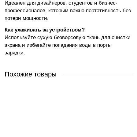
Идеален для дизайнеров, студентов и бизнес-
профессионалов, которым важна портативность без
потери мощности.
Как ухаживать за устройством?
Используйте сухую безворсовую ткань для очистки
экрана и избегайте попадания воды в порты
зарядки.
Похожие товары
Apple iPad Air 11_ 2026 5G 256GB (серый космос)
Apple iPad Air 11_ 2026 5G 256GB (звездный свет)
Apple iPad Air 11" 2025 5G 1TB (звездный свет)
Apple iPad Air 11_ 2026 5G 256GB (голубой)