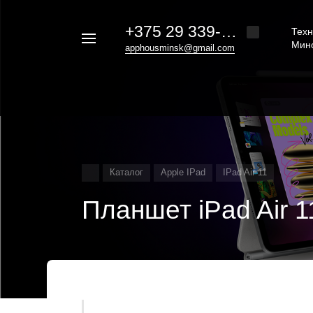
+375 29 339-20-30
Техн
Например,
Мин
apphousminsk@gmail.com
iphone
Найти
везде
16
Каталог
Apple IPad
IPad Air 11
Планшет iPad Air 