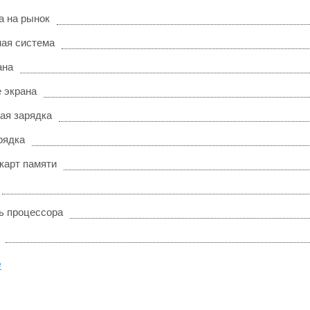
а на рынок
ая система
ана
 экрана
ая зарядка
рядка
карт памяти
ь процессора
е