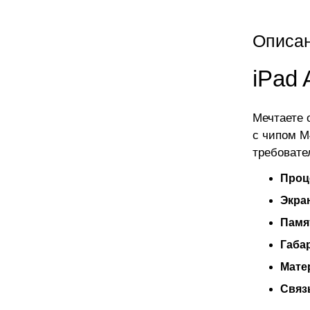
Описа
iPad
Мечтаете 
с чипом M
требовате
Проц
Экра
Памя
Габа
Мате
Связ