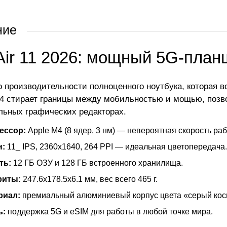
ние
 Air 11 2026: мощный 5G-пла
о производительности полноценного ноутбука, которая вс
4 стирает границы между мобильностью и мощью, позво
льных графических редакторах.
ессор:
Apple M4 (8 ядер, 3 нм) — невероятная скорость ра
н:
11_ IPS, 2360x1640, 264 PPI — идеальная цветопередача.
ть:
12 ГБ ОЗУ и 128 ГБ встроенного хранилища.
риты:
247.6x178.5x6.1 мм, вес всего 465 г.
риал:
премиальный алюминиевый корпус цвета «серый кос
ь:
поддержка 5G и eSIM для работы в любой точке мира.