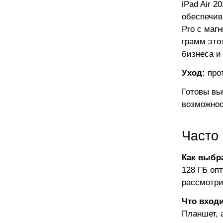
iPad Air 
обеспечив
Pro с маг
грамм это
бизнеса и
Уход:
прот
Готовы вы
возможност
Часто
Как выбр
128 ГБ оп
рассмотри
Что входи
Планшет, 