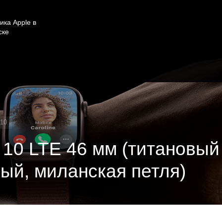
ика Apple в
ске
 10
 10 LTE 46 мм (титановый
ый, миланская петля)