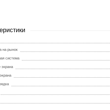
еристики
а на рынок
ая система
 экрана
 экрана
рядка