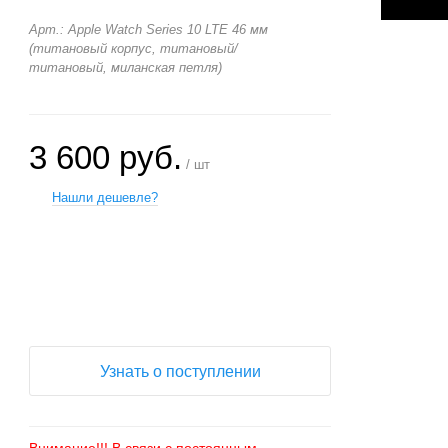
Арт.: Apple Watch Series 10 LTE 46 мм
(титановый корпус, титановый/
титановый, миланская петля)
3 600 руб.
/ шт
Нашли дешевле?
+
−
Узнать о поступлении