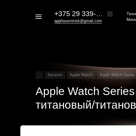
+375 29 339-20-30
Техн
Например,
Мин
apphousminsk@gmail.com
iphone
Найти
везде
16
Каталог
Apple Watch
Apple Watch Series
Apple Watch Series
титановый/титанов