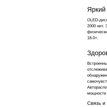
Яркий
OLED-дисп
2000 нит.
физически
18.0+.
Здоро
Встроенны
отслежива
обнаружен
самочувст
Автораспо
мощности 
Связь и