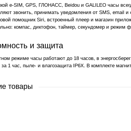
кой e-SIM, GPS, ГЛОНАСС, Beidou и GALILEO часы всегда 
ляют звонить, принимать уведомления от SMS, email и с
совой помощник Siri, встроенный плеер и магазин прил
льно: компас, диктофон, таймер, секундомер и режим ф
омность и защита
тном режиме часы работают до 18 часов, в энергосбер
i за 1 час, пыле- и влагозащита IP6X. В комплекте магн
ие товары
Ж
ДАЖ
ДУЕМ