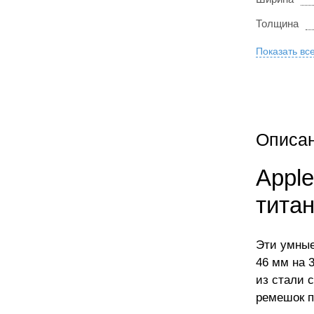
Толщина
Показать вс
Описа
Apple
тита
Эти умные
46 мм на 
из стали 
ремешок п