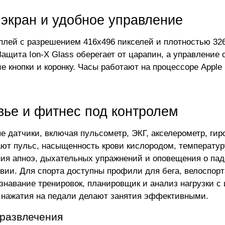
 экран и удобное управление
лей с разрешением 416x496 пикселей и плотностью 326 p
 Защита Ion-X Glass оберегает от царапин, а управление
е кнопки и коронку. Часы работают на процессоре Apple
вье и фитнес под контролем
е датчики, включая пульсометр, ЭКГ, акселерометр, гир
ют пульс, насыщенность крови кислородом, температуру
ия апноэ, дыхательных упражнений и оповещения о пад
вии. Для спорта доступны профили для бега, велоспорта
знавание тренировок, планировщик и анализ нагрузки с
нажатия на педали делают занятия эффективными.
 развлечения