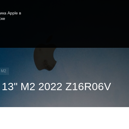
ика Apple в
ске
" M2
 13" M2 2022 Z16R06V