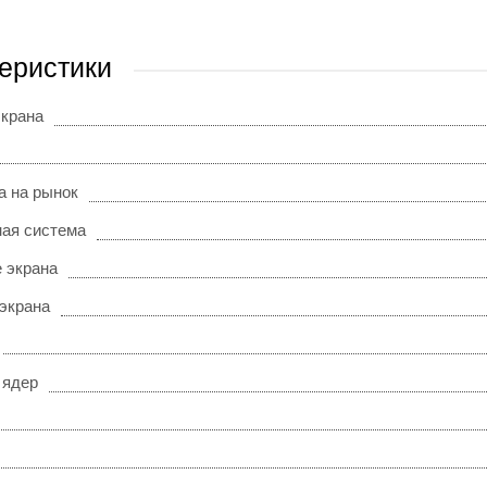
еристики
экрана
а на рынок
ая система
 экрана
 экрана
 ядер