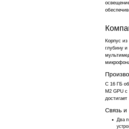
освещение
обеспечив
Компа
Корпус из
глубину и
мультимед
микрофона
Произво
С 16 ГБ о
M2 GPU с 
достигает
Связь и
Два п
устро