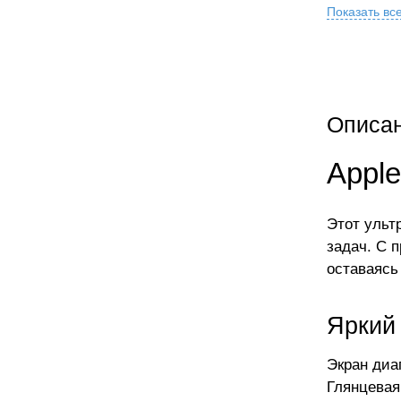
Показать вс
Описа
Appl
Этот ульт
задач. С 
оставаясь
Яркий
Экран диа
Глянцевая