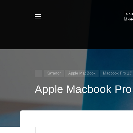
Техн
Например,
Мин
iphone
Найти
везде
16
Каталог
Apple MacBook
Macbook Pro 13
Apple Macbook Pro