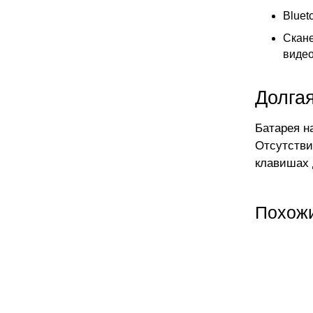
Bluet
Скане
видео
Долга
Батарея на
Отсутстви
клавишах 
Похож