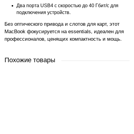
Два порта USB4 с скоростью до 40 Гбит/с для
подключения устройств.
Без оптического привода и слотов для карт, этот
MacBook фокусируется на essentials, идеален для
профессионалов, ценящих компактность и мощь.
Похожие товары
Apple Macbook Pro 13" M2 2022 MNEQ3
Apple Macbook Pro 13" M2 2022 MNEJ3
Apple Macbook Pro 13" M2 2022 Z16R06V
Apple Macbook Pro 13" M2 2022 Z16T000AB
0 руб.
0 руб.
0 руб.
0 руб.
/ шт
/ шт
/ шт
/ шт