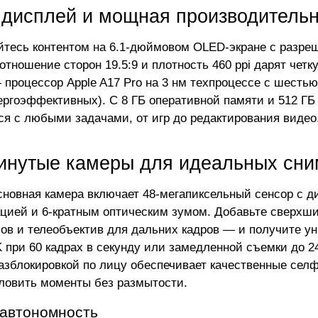
 дисплей и мощная производительн
тесь контентом на 6.1-дюймовом OLED-экране с разреш
оотношение сторон 19.5:9 и плотность 460 ppi дарят чет
 процессор Apple A17 Pro на 3 нм техпроцессе с шесть
ергоэффективных). С 8 ГБ оперативной памяти и 512 ГБ
ся с любыми задачами, от игр до редактирования видео
инутые камеры для идеальных сни
сновная камера включает 48-мегапиксельный сенсор с ди
цией и 6-кратным оптическим зумом. Добавьте сверхши
сов и телеобъектив для дальних кадров — и получите у
K при 60 кадрах в секунду или замедленной съемки до 2
разблокировкой по лицу обеспечивает качественные сел
ловить моменты без размытости.
 автономность