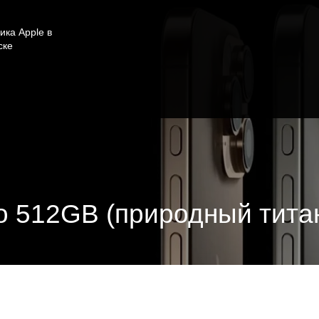
ика Apple в
ске
ro 512GB (природный тита