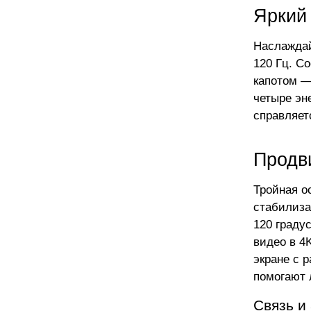
Яркий
Наслаждай
120 Гц. С
капотом —
четыре эн
справляет
Продв
Тройная о
стабилиза
120 граду
видео в 4
экране с 
помогают 
Связь и