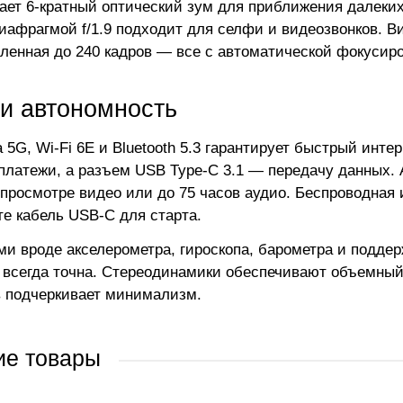
ает 6-кратный оптический зум для приближения далеких
диафрагмой f/1.9 подходит для селфи и видеозвонков. В
ленная до 240 кадров — все с автоматической фокусир
 и автономность
 5G, Wi-Fi 6E и Bluetooth 5.3 гарантирует быстрый инт
платежи, а разъем USB Type-C 3.1 — передачу данных. А
 просмотре видео или до 75 часов аудио. Беспроводная
те кабель USB-C для старта.
ми вроде акселерометра, гироскопа, барометра и подд
 всегда точна. Стереодинамики обеспечивают объемный
 подчеркивает минимализм.
ие товары