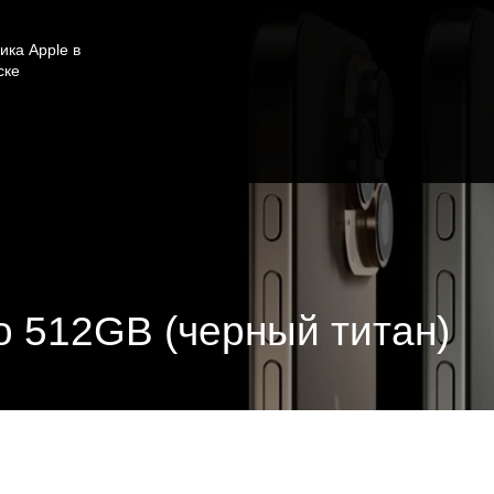
ика Apple в
ске
ro 512GB (черный титан)