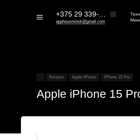
+375 29 339-20-30
Техн
Например,
Мин
apphousminsk@gmail.com
iphone
Найти
везде
16
Каталог
Apple IPhone
IPhone 15 Pro
Apple iPhone 15 P