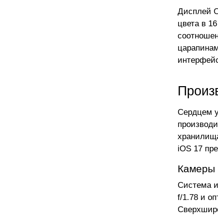
Дисплей O
цвета в 1
соотношен
царапинам
интерфейс
Произ
Сердцем у
производи
хранилища
iOS 17 пр
Камеры 
Система и
f/1.78 и 
Сверхширо