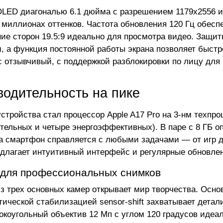
LED диагональю 6.1 дюйма с разрешением 1179x2556 и 
6 миллионах оттенков. Частота обновления 120 Гц обесп
ие сторон 19.5:9 идеально для просмотра видео. Защитн
, а функция постоянной работы экрана позволяет быст
 отзывчивый, с поддержкой разблокировки по лицу для 
водительность на пике
стройства стал процессор Apple A17 Pro на 3-нм техпр
тельных и четыре энергоэффективных). В паре с 8 ГБ о
 смартфон справляется с любыми задачами — от игр д
едлагает интуитивный интерфейс и регулярные обновле
для профессиональных снимков
з трех основных камер открывает мир творчества. Осно
оптической стабилизацией sensor-shift захватывает дет
коугольный объектив 12 Мп с углом 120 градусов идеал