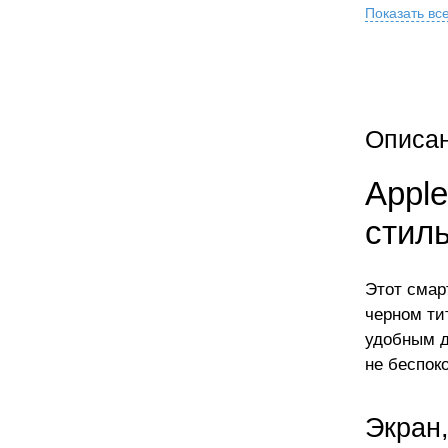
Показать вс
Описа
Apple
стиль
Этот смар
черном ти
удобным д
не беспок
Экран