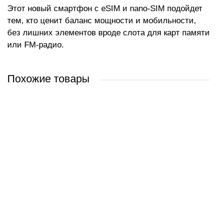
Этот новый смартфон с eSIM и nano-SIM подойдет
тем, кто ценит баланс мощности и мобильности,
без лишних элементов вроде слота для карт памяти
или FM-радио.
Похожие товары
Apple iPhone 15 Pro 128GB (белый титан)
Apple iPhone 15 Pro 256GB (черный титан)
Apple iPhone 15 Pro 512GB (белый титан)
Apple iPhone 15 Pro 128GB (природный титан)
2 717 руб.
3 304 руб.
3 490 руб.
3 044 руб.
/ шт
/ шт
/ шт
/ шт