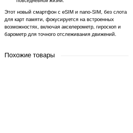
повседневной жизни.
Этот новый смартфон с eSIM и nano-SIM, без слота
для карт памяти, фокусируется на встроенных
возможностях, включая акселерометр, гироскоп и
барометр для точного отслеживания движений.
Похожие товары
Apple iPhone 15 Plus 128GB (черный)
Apple iPhone 15 Plus 256GB (черный)
Apple iPhone 15 Plus 256GB (голубой)
Apple iPhone 15 Plus 512GB (черный)
2 090 руб.
2 584 руб.
2 483 руб.
2 695 руб.
/ шт
/ шт
/ шт
/ шт