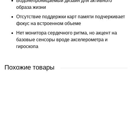
Водонепроницаемый дизайн для активного
образа жизни
Отсутствие поддержки карт памяти подчеркивает
фокус на встроенном объеме
Нет монитора сердечного ритма, но акцент на
базовые сенсоры вроде акселерометра и
гироскопа
Похожие товары
Apple iPhone 15 256GB (зеленый)
Apple iPhone 15 128GB (желтый)
Apple iPhone 15 256GB (черный)
Apple iPhone 15 512GB (черный)