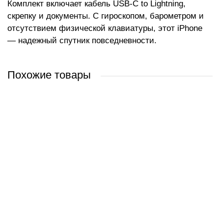
Комплект включает кабель USB-C to Lightning,
скрепку и документы. С гироскопом, барометром и
отсутствием физической клавиатуры, этот iPhone
— надежный спутник повседневности.
Похожие товары
Apple iPhone 12 64GB (синий)
Apple iPhone 12 256GB (зеленый)
Apple iPhone 12 256GB (фиолетовый)
Apple iPhone 12 64GB (черный)
1 309 руб.
2 120 руб.
2 120 руб.
1 282 руб.
/ шт
/ шт
/ шт
/ шт