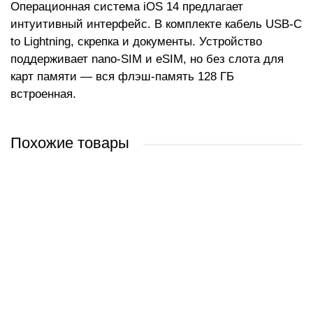
Операционная система iOS 14 предлагает
интуитивный интерфейс. В комплекте кабель USB-C
to Lightning, скрепка и документы. Устройство
поддерживает nano-SIM и eSIM, но без слота для
карт памяти — вся флэш-память 128 ГБ
встроенная.
Похожие товары
Apple iPhone 12 64GB (зеленый)
Apple iPhone 12 128GB (PRODUCT)RED™
Apple iPhone 12 256GB (белый)
Apple iPhone 12 64GB (белый)
1 299 руб.
1 760 руб.
2 120 руб.
1 458 руб.
/ шт
/ шт
/ шт
/ шт