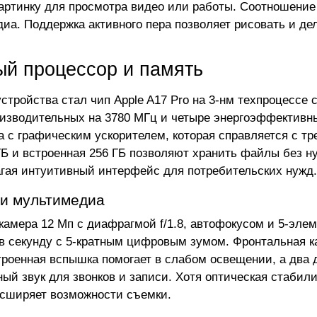
артинку для просмотра видео или работы. Соотношение 
иа. Поддержка активного пера позволяет рисовать и дел
й процессор и память
стройства стал чип Apple A17 Pro на 3-нм техпроцессе 
изводительных на 3780 МГц и четыре энергоэффективны
 с графическим ускорителем, которая справляется с т
ГБ и встроенная 256 ГБ позволяют хранить файлы без ну
агая интуитивный интерфейс для потребительских нужд.
и мультимедиа
камера 12 Мп с диафрагмой f/1.8, автофокусом и 5-элем
 в секунду с 5-кратным цифровым зумом. Фронтальная кам
троенная вспышка помогает в слабом освещении, а два
ный звук для звонков и записи. Хотя оптическая стабил
сширяет возможности съемки.