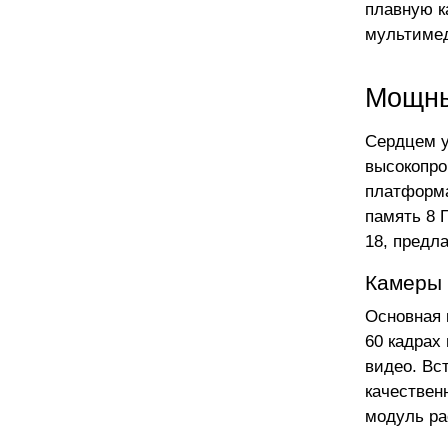
плавную к
мультимед
Мощны
Сердцем у
высокопро
платформа
память 8 
18, предл
Камеры 
Основная 
60 кадрах
видео. Вс
качествен
модуль ра