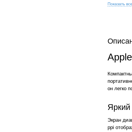
Показать вс
Описа
Apple
Компактны
портативно
он легко 
Яркий
Экран диа
ppi отобр