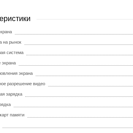
еристики
экрана
а на рынок
ая система
 экрана
новления экрана
ое разрешение видео
ая зарядка
рядка
карт памяти