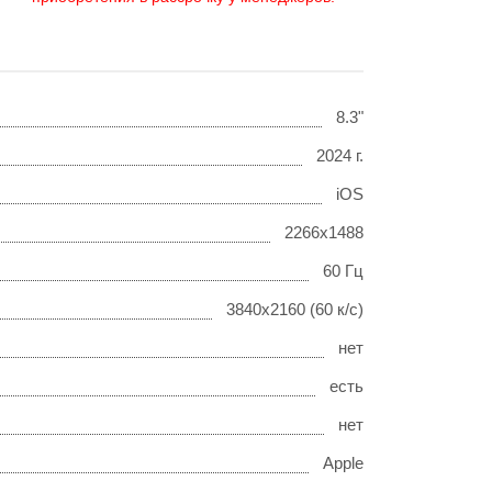
8.3"
2024 г.
iOS
2266x1488
60 Гц
3840x2160 (60 к/с)
нет
есть
нет
Apple