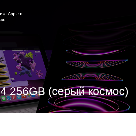
ика Apple в
ске
024 256GB (серый космос)