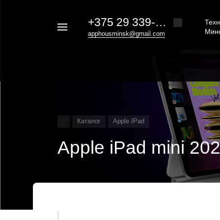
+375 29 339-20-30
Техн
Например,
Мин
apphousminsk@gmail.com
iphone
Найти
везде
16
Каталог
Apple IPad
Apple iPad mini 2