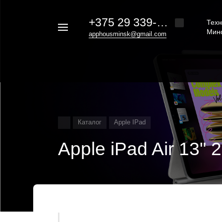
+375 29 339-20-30
Техн
Например,
Мин
apphousminsk@gmail.com
iphone
Найти
везде
16
Каталог
Apple IPad
Apple iPad Air 13"