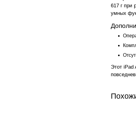
617 г при
умных фу
Дополни
Опера
Компл
Отсут
Этот iPad
повседнев
Похож