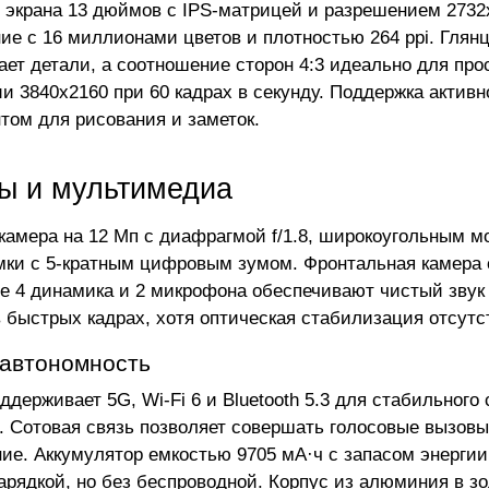
 экрана 13 дюймов с IPS-матрицей и разрешением 2732x
ие с 16 миллионами цветов и плотностью 264 ppi. Глян
ает детали, а соотношение сторон 4:3 идеально для пр
и 3840x2160 при 60 кадрах в секунду. Поддержка активн
том для рисования и заметок.
ы и мультимедиа
камера на 12 Мп с диафрагмой f/1.8, широкоугольным м
мки с 5-кратным цифровым зумом. Фронтальная камера с f
е 4 динамика и 2 микрофона обеспечивают чистый звук 
в быстрых кадрах, хотя оптическая стабилизация отсутст
 автономность
ддерживает 5G, Wi-Fi 6 и Bluetooth 5.3 для стабильног
. Сотовая связь позволяет совершать голосовые вызовы
ие. Аккумулятор емкостью 9705 мА·ч с запасом энергии 3
арядкой, но без беспроводной. Корпус из алюминия в зо