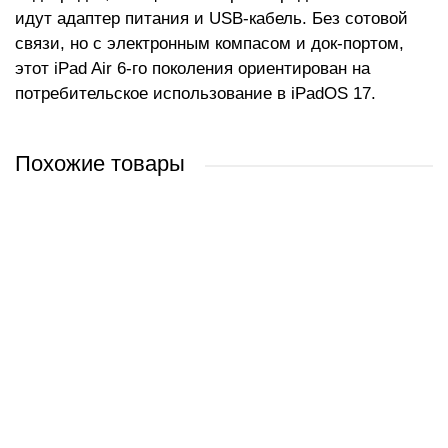
идут адаптер питания и USB-кабель. Без сотовой
связи, но с электронным компасом и док-портом,
этот iPad Air 6-го поколения ориентирован на
потребительское использование в iPadOS 17.
Похожие товары
Apple iPad Air 13" 2025 5G 256GB (серый космос)
Apple iPad Air 11" 2025 256GB (голубой)
Apple iPad 10.9" 2022 5G 64GB (синий)
Apple iPad Air 11" 2024 256GB (фиолетовый)
3 287 руб.
2 952 руб.
1 259 руб.
2 012 руб.
/ шт
/ шт
/ шт
/ шт