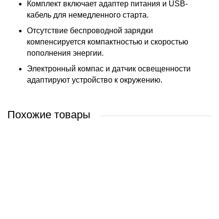
Комплект включает адаптер питания и USB-
кабель для немедленного старта.
Отсутствие беспроводной зарядки
компенсируется компактностью и скоростью
пополнения энергии.
Электронный компас и датчик освещенности
адаптируют устройство к окружению.
Похожие товары
Apple iPad Air 11_ 2026 5G 512GB (звездный свет)
Apple iPad Air 13" 2024 128GB (серый космос)
Apple iPad mini 2021 64GB 5G MK8E3 (фиолетовый)
Apple iPad Air 13" 2025 256GB (фиолетовый)