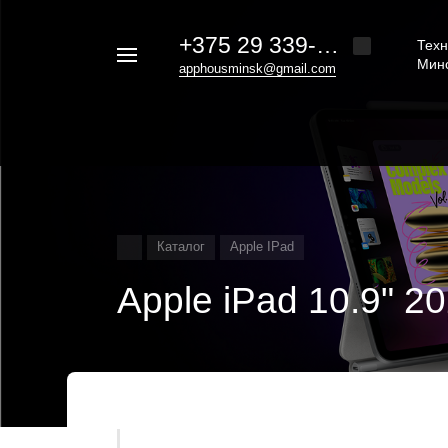
+375 29 339-20-30
Техн
Например,
Мин
apphousminsk@gmail.com
iphone
Найти
везде
16
Каталог
Apple IPad
Apple iPad 10.9" 