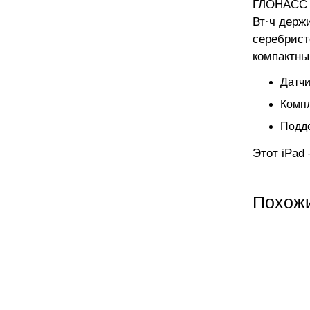
ГЛОНАСС п
Вт·ч держ
серебристо
компактны
Датчи
Компл
Подде
Этот iPad
Похож