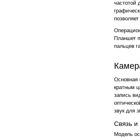
частотой 
графическ
позволяет
Операцион
Планшет п
пальцев г
Камер
Основная 
кратным ц
запись ви
оптическо
звук для 
Связь и
Модель ос