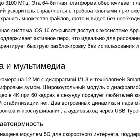
до 3100 МГц. Эта 64-битная платформа обеспечивает пл
ий ускоритель справляется с требовательными приложе
 хранить множество файлов, фото и видео без необходи
ная система iOS 16 открывает доступ к экосистеме Apple
оддерживает активное перо, что идеально для рисования
арантирует быструю разблокировку без использования л
а и мультимедиа
камера на 12 Мп с диафрагмой f/1.8 и технологией Smar
ифровым зумом. Широкоугольный модуль с диафрагмой f
део в 4K при 60 кадрах в секунду порадует любителей ко
й стабилизации нет. Два встроенных динамика и пара 
звонков и прослушивания, а аудиовыход через USB Type
 автономность
нащена модулем 5G для скоростного интернета, поддержко