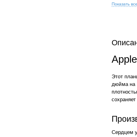
Показать вс
Описа
Apple
Этот план
дюйма на 
плотность
сохраняет
Произ
Сердцем у