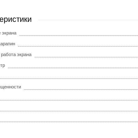
еристики
 экрана
царапин
 работа экрана
тр
ещенности