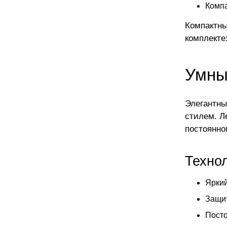
Компа
Компактны
комплекте
Умные
Элегантны
стилем. Л
постоянно
Техно
Яркий
Защит
Посто