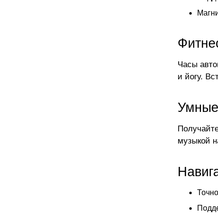
Магни
Фитне
Часы авто
и йогу. В
Умные
Получайте
музыкой н
Навига
Точно
Подде