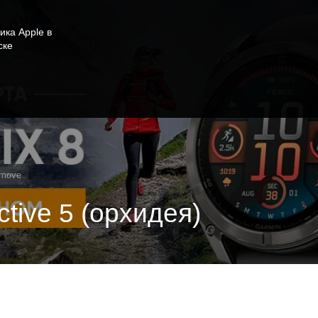
ика Apple в
ске
omove
tive 5 (орхидея)