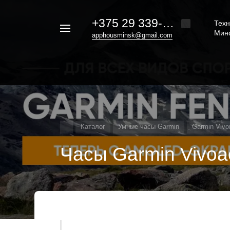
+375 29 339-20-30
Техн
Например,
Мин
apphousminsk@gmail.com
iphone
Найти
везде
16
Каталог
Умные часы Garmin
Garmin Viv
Часы Garmin Vivoac