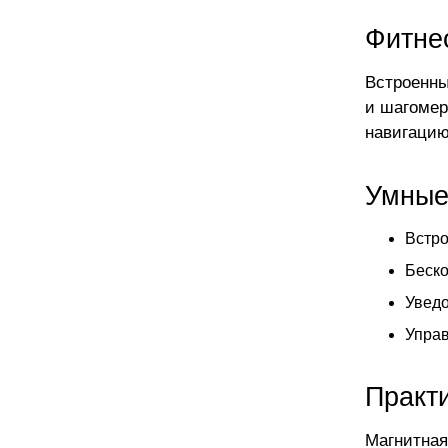
Фитне
Встроенны
и шагомер
навигацию
Умные
Встро
Беско
Уведо
Управ
Практ
Магнитная