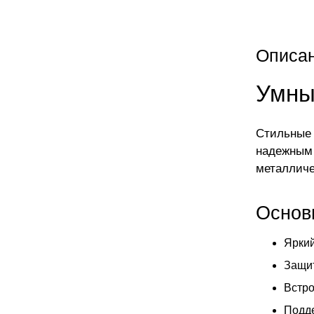
Описа
Умные
Стильные 
надежным 
металличе
Основ
Яркий
Защит
Встро
Подде