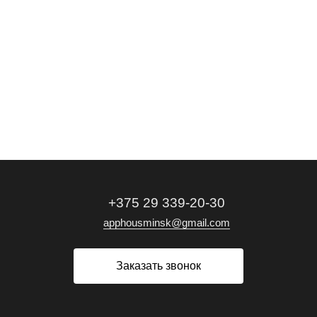
0 руб.
0 руб.
0 руб.
0 руб.
/ шт
/ шт
/ шт
/ шт
+375 29 339-20-30
apphousminsk@gmail.com
Заказать звонок