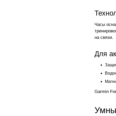
Техно
Часы осна
тренирово
на связи.
Для ак
Защищ
Водон
Магни
Garmin For
Умны