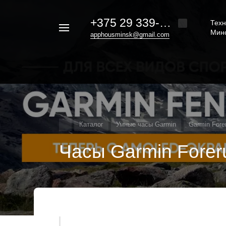
+375 29 339-20-30
Техн
Например,
Мин
apphousminsk@gmail.com
iphone
Найти
везде
16
Каталог
Умные часы Garmin
Garmin Fore
Часы Garmin Forer