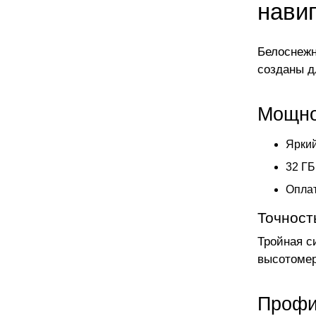
нави
Белоснежн
созданы д
Мощно
Яркий
32 ГБ
Оплат
Точност
Тройная с
высотомер
Профи