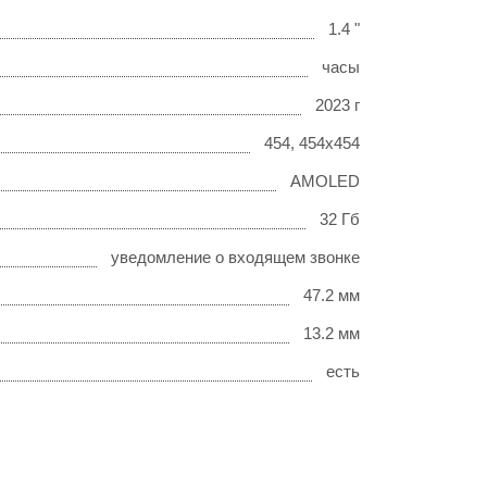
1.4 "
часы
2023 г
454, 454x454
AMOLED
32 Гб
уведомление о входящем звонке
47.2 мм
13.2 мм
есть