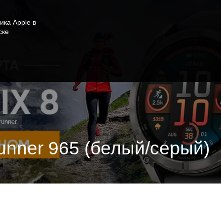
ика Apple в
ске
runner
unner 965 (белый/серый)