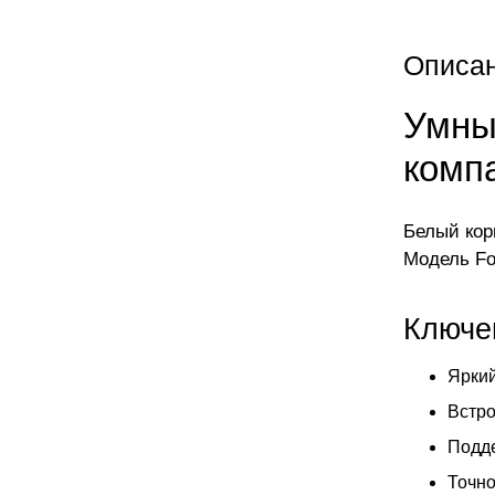
Описа
Умны
комп
Белый кор
Модель Fo
Ключе
Яркий
Встро
Подде
Точно