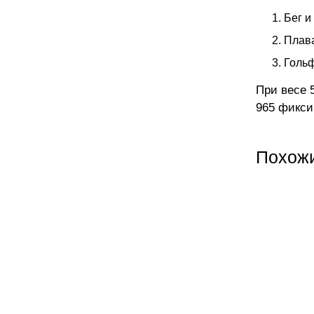
Бег и
Плава
Гольф
При весе 
965 фикси
Похож