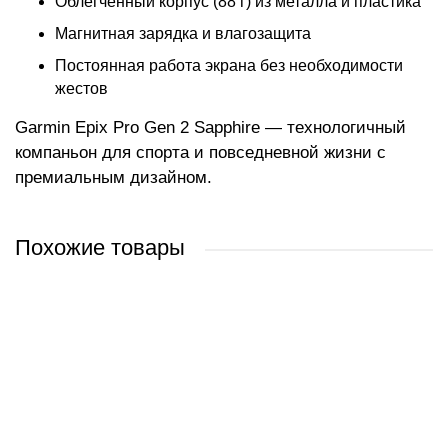
Облегченный корпус (88 г) из металла и пластика
Магнитная зарядка и влагозащита
Постоянная работа экрана без необходимости
жестов
Garmin Epix Pro Gen 2 Sapphire — технологичный
компаньон для спорта и повседневной жизни с
премиальным дизайном.
Похожие товары
Часы Garmin Epix Pro Gen 2 Sapphire 51 мм (титан/белый камень)
Часы Garmin Epix Pro Gen 2 Standard 51 мм (сланцево-серый/
Часы Garmin Epix Pro Gen 2 Sapphire 47 мм (карбоново-серый
Часы Garmin Epix Pro Gen 2 Sapphire 42 мм (мягкое золото/