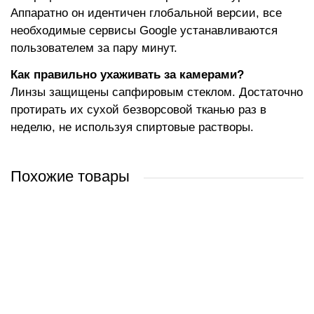
Аппаратно он идентичен глобальной версии, все
необходимые сервисы Google устанавливаются
пользователем за пару минут.
Как правильно ухаживать за камерами?
Линзы защищены сапфировым стеклом. Достаточно
протирать их сухой безворсовой тканью раз в
неделю, не используя спиртовые растворы.
Похожие товары
Телефон 17 Ultra 16GB/512GB китайская версия (белый)
Телефон 17 Ultra 16GB/512GB китайская версия (черный)
Телефон 17 Ultra 12GB/512GB китайская версия (звездный
Телефон 17 Ultra 16GB/512GB международная версия