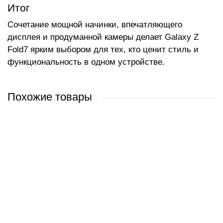
Итог
Сочетание мощной начинки, впечатляющего
дисплея и продуманной камеры делает Galaxy Z
Fold7 ярким выбором для тех, кто ценит стиль и
функциональность в одном устройстве.
Похожие товары
Смартфон Samsung Galaxy Z Fold7 SM-F966B/DS 16GB/1TB
Смартфон Samsung Galaxy Z Fold7 SM-F966B/DS 12GB/512GB
Смартфон Samsung Galaxy Z Fold7 SM-F966B/DS 16GB/1TB
Смартфон Samsung Galaxy Z Fold7 SM-F966B/DS 12GB/256GB
(серебристый)
(синий)
(синий)
(синий)
0 руб.
4 725 руб.
6 544 руб.
4 176 руб.
/ шт
/ шт
/ шт
/ шт