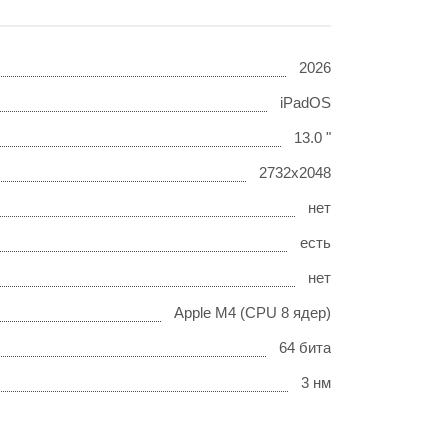
2026
iPadOS
13.0 "
2732x2048
нет
есть
нет
Apple M4 (CPU 8 ядер)
64 бита
3 нм