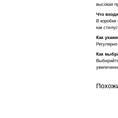
высокая п
Что входи
В коробке
как стилу
Как ухажи
Регулярно
Как выбр
Выбирайте
увеличенн
Похож