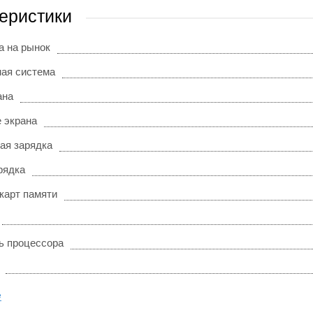
еристики
а на рынок
ая система
ана
 экрана
ая зарядка
рядка
карт памяти
ь процессора
е