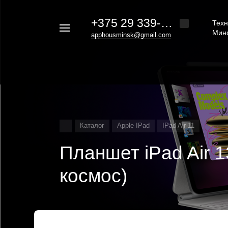
+375 29 339-20-30
Техн
Например,
Мин
apphousminsk@gmail.com
iphone
Найти
везде
16
Каталог
Apple IPad
IPad Air 11
Планшет iPad Air 
космос)