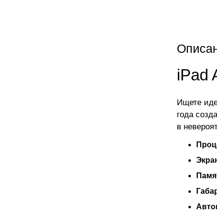
Описа
iPad 
Ищете иде
года созд
в невероят
Проц
Экра
Памя
Габа
Авто