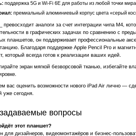
ь:
поддержка 5G и Wi-Fi 6E для работы из любой точки мира
риал:
премиальный алюминиевый корпус цвета «серый кос
13_ превосходит аналоги за счет интеграции чипа M4, ко
тельности в графических задачах по сравнению с пред
ых планшетов, он поддерживает профессиональные акс
танцию. Благодаря поддержке Apple Pencil Pro и магнит
т, который всегда готов к реализации ваших идей.
ирайте экран мягкой безворсовой тканью, избегайте вл
ировке.
м вас оценить возможности нового iPad Air лично — с
й уже сегодня.
 задаваемые вопросы
ойдёт этот планшет?
н для дизайнеров, видеомонтажёров и бизнес-пользова