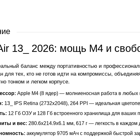
ние
Air 13_ 2026: мощь M4 и своб
альный баланс между портативностью и профессиональ
ан для тех, кто не готов идти на компромиссы, объедин
но тонком и легком корпусе.
ессор:
Apple M4 (8 ядер) — молниеносная работа в любых
н:
13_ IPS Retina (2732x2048), 264 PPI — идеальная цветоп
ть:
12 Гб ОЗУ и 128 Гб встроенного хранилища для ваших п
риты и вес:
280.6x214.9x6.1 мм, 617 г — легкость в каждом
номность:
аккумулятор 9705 мАч с поддержкой быстрой зар