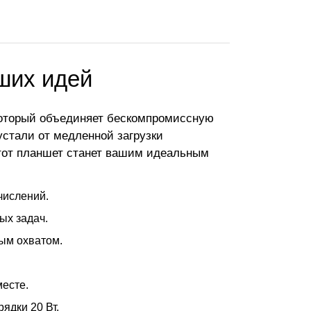
аших идей
 который объединяет бескомпромиссную
стали от медленной загрузки
этот планшет станет вашим идеальным
числений.
ых задач.
ым охватом.
есте.
ядки 20 Вт.