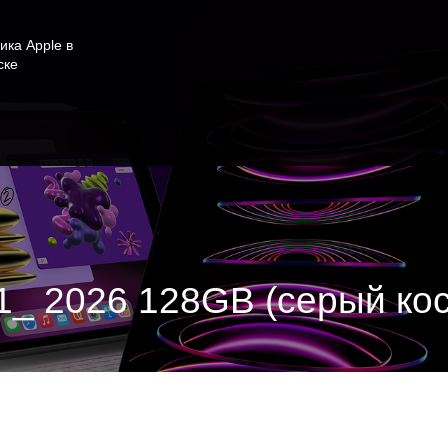
ика Apple в
ске
11_ 2026 128GB (серый ко