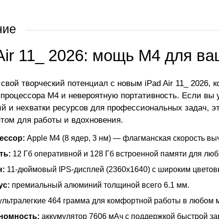
ние
Air 11_ 2026: мощь M4 для в
 свой творческий потенциал с новым iPad Air 11_ 2026,
процессора M4 и невероятную портативность. Если вы у
й и нехватки ресурсов для профессиональных задач, 
том для работы и вдохновения.
ессор:
Apple M4 (8 ядер, 3 нм) — флагманская скорость вы
ть:
12 Гб оперативной и 128 Гб встроенной памяти для люб
н:
11-дюймовый IPS-дисплей (2360x1640) с широким цветов
ус:
премиальный алюминий толщиной всего 6.1 мм.
ультралегкие 464 грамма для комфортной работы в любом м
номность:
аккумулятор 7606 мАч с поддержкой быстрой зар