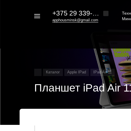
+375 29 339-20-30
Техн
Например,
Мин
apphousminsk@gmail.com
iphone
Найти
везде
16
Каталог
Apple IPad
IPad Air 11
Планшет iPad Air 