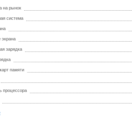
а на рынок
ая система
ана
 экрана
ая зарядка
рядка
карт памяти
ь процессора
е